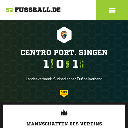
FUSSBALL.DE
CENTRO PORT. SINGEN
1
0
1
TEAMS
INNEN
SENIOREN
INNEN
JUNIOREN
Landesverband:
Südbadischer Fußballverband
ANZEIGE
MANNSCHAFTEN DES VEREINS