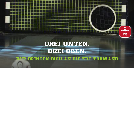
DREI UNTEN.
DREI OBEN.
WIR BRINGEN DICH AN DIE ZDF-TORWAND