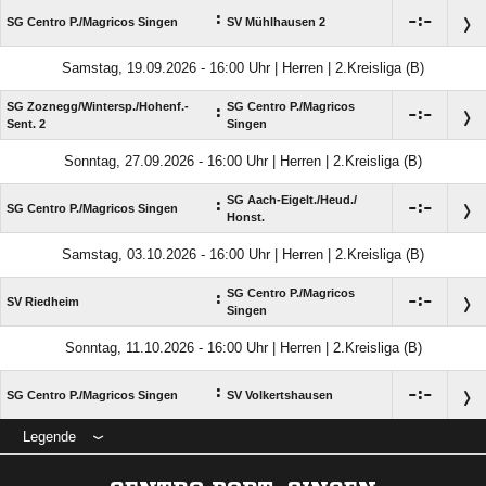
:

:

SG Centro P./​Magricos Singen
SV Mühlhausen 2
Samstag, 19.09.2026 - 16:00 Uhr | Herren | 2.Kreisliga (B)
SG Zoznegg/​Wintersp./​Hohenf.-
SG Centro P./​Magricos
:

:

Sent. 2
Singen
Sonntag, 27.09.2026 - 16:00 Uhr | Herren | 2.Kreisliga (B)
SG Aach-Eigelt./​Heud./​
:

:

SG Centro P./​Magricos Singen
Honst.
Samstag, 03.10.2026 - 16:00 Uhr | Herren | 2.Kreisliga (B)
SG Centro P./​Magricos
:

:

SV Riedheim
Singen
Sonntag, 11.10.2026 - 16:00 Uhr | Herren | 2.Kreisliga (B)
:

:

SG Centro P./​Magricos Singen
SV Volkertshausen
Legende