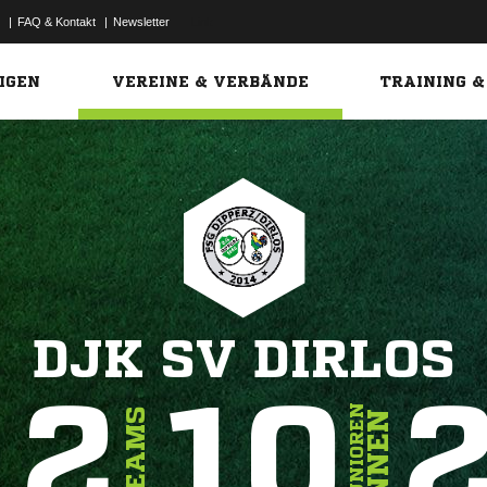
|
FAQ & Kontakt
|
Newsletter
Link
IGEN
VEREINE & VERBÄNDE
TRAINING &
DJK SV DIRLOS
12
10
JUNIOREN
TEAMS
INNEN