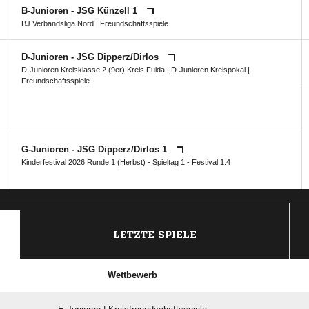
B-Junioren - JSG Künzell 1
BJ Verbandsliga Nord
| Freundschaftsspiele
D-Junioren - JSG Dipperz/​Dirlos
D-Junioren Kreisklasse 2 (9er) Kreis Fulda
|
D-Junioren Kreispokal
|
Freundschaftsspiele
G-Junioren - JSG Dipperz/​Dirlos 1
Kinderfestival 2026 Runde 1 (Herbst) - Spieltag 1 - Festival 1.4
ANZEIGE
LETZTE SPIELE
Wettbewerb