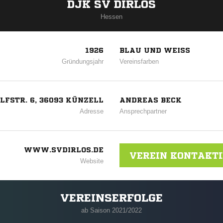
DJK SV DIRLOS
Hessen
1926
BLAU UND WEISS
Gründungsjahr
Vereinsfarben
LFSTR. 6, 36093 KÜNZELL
ANDREAS BECK
Adresse
Ansprechpartner
WWW.SVDIRLOS.DE
VEREIN KONTAKT
Website
VEREINSERFOLGE
ab Saison 2021/2022