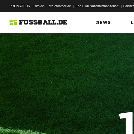
PROMATEUR
|
dfb.de
|
dfb-efootball.de
|
Fan Club Nationalmannschaft
|
Partner
FUSSBALL.DE
NEWS
L