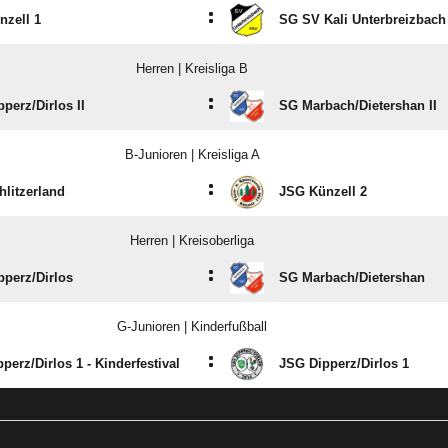
:
nzell 1
SG SV Kali Unterbreizbach
Herren | Kreisliga B
:
perz/​Dirlos II
SG Marbach/​Dietershan II
B-Junioren | Kreisliga A
:
litzerland
JSG Künzell 2
Herren | Kreisoberliga
:
perz/​Dirlos
SG Marbach/​Dietershan
G-Junioren | Kinderfußball
:
perz/​Dirlos 1 - Kinderfestival
JSG Dipperz/​Dirlos 1