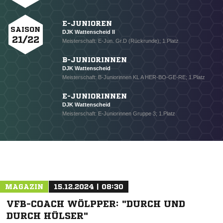
E-JUNIOREN
SAISON
DJK Wattenscheid II
21/22
Meisterschaft: E-Jun. Gr.D (Rückrunde); 1.Platz
NACHRICHT SENDEN
B-JUNIORINNEN
* Pflichtfelder
DJK Wattenscheid
Meisterschaft: B-Juniorinnen KL A HER-BO-GE-RE; 1.Platz
E-JUNIORINNEN
DJK Wattenscheid
Meisterschaft: E-Juniorinnen Gruppe 3; 1.Platz
MAGAZIN
15.12.2024 | 08:30
VFB-COACH WÖLPPER: "DURCH UND
DURCH HÜLSER"