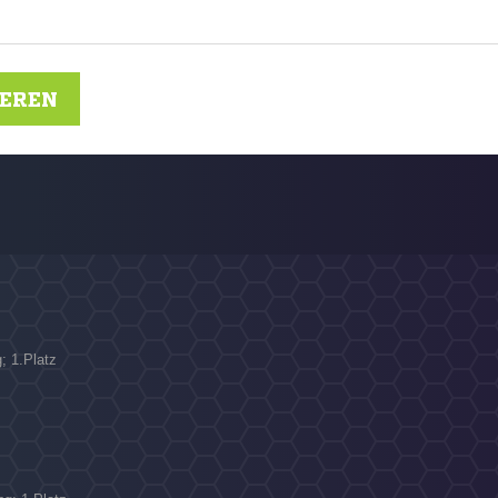
IEREN
; 1.Platz
N