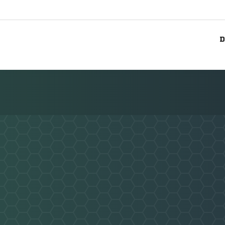
D
Nachricht an Dostlukspor Bottrop