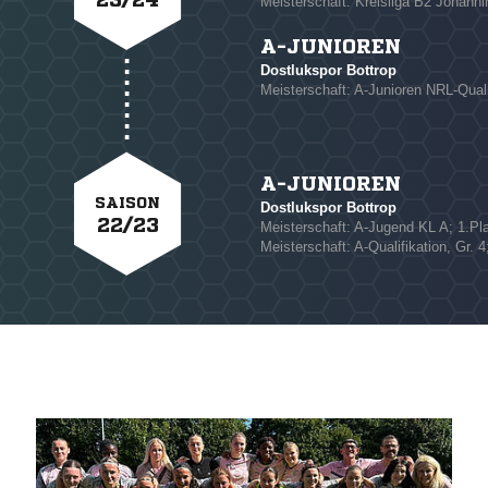
Meisterschaft: Kreisliga B2 Johanni
A-JUNIOREN
Dostlukspor Bottrop
Meisterschaft: A-Junioren NRL-Qualif
A-JUNIOREN
SAISON
Dostlukspor Bottrop
22/23
Meisterschaft: A-Jugend KL A; 1.Pl
Meisterschaft: A-Qualifikation, Gr. 4