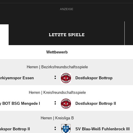
ANZEIGE
LETZTE SPIELE
Wettbewerb
Herren | Bezirksfreundschaftsspiele
:
rkiyemspor Essen
Dostlukspor Bottrop
Herren | Kreisfreundschaftsspiele
:
y BOT BSG Mengede I
Dostlukspor Bottrop II
Herren | Kreisliga B
:
ukspor Bottrop II
SV Blau-Weiß Fuhlenbrock III