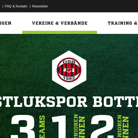
|
FAQ & Kontakt
|
Newsletter
Link
IGEN
VEREINE & VERBÄNDE
TRAINING &
STLUKSPOR BOTT
3
1
2
JUNIOREN
SENIOREN
TEAMS
INNEN
INNEN