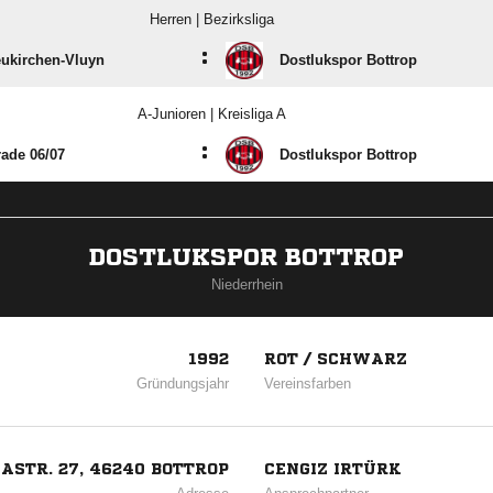
Herren | Bezirksliga
:
ukirchen-Vluyn
Dostlukspor Bottrop
A-Junioren | Kreisliga A
:
ade 06/​07
Dostlukspor Bottrop
DOSTLUKSPOR BOTTROP
Niederrhein
1992
ROT / SCHWARZ
Gründungsjahr
Vereinsfarben
ASTR. 27, 46240 BOTTROP
CENGIZ IRTÜRK