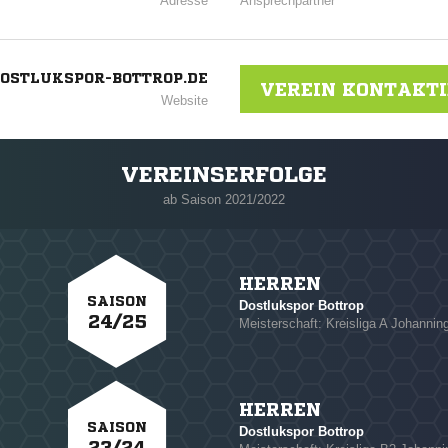
Adresse
Ansprechpartner
OSTLUKSPOR-BOTTROP.DE
VEREIN KONTAKT
Website
VEREINSERFOLGE
ab Saison 2021/2022
HERREN
SAISON
Dostlukspor Bottrop
24/25
Meisterschaft: Kreisliga A Johanning
NACHRICHT SENDE
HERREN
SAISON
* Pflichtfelder
Dostlukspor Bottrop
23/24