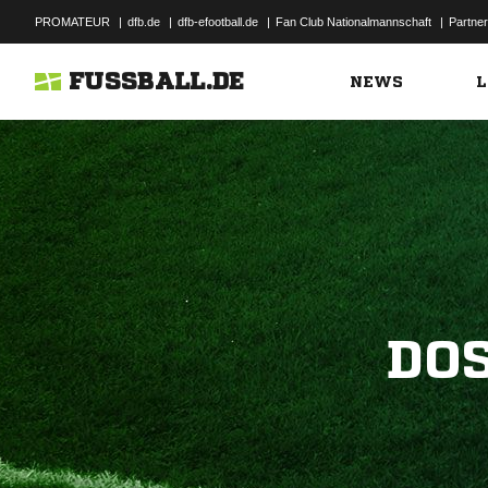
PROMATEUR
|
dfb.de
|
dfb-efootball.de
|
Fan Club Nationalmannschaft
|
Partner
FUSSBALL.DE
NEWS
L
DO