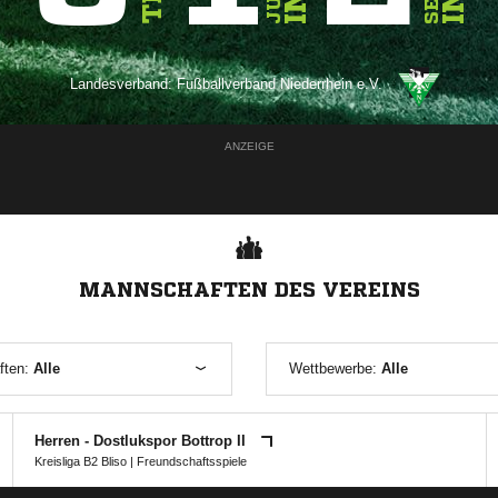
Landesverband:
Fußballverband Niederrhein e.V.
ANZEIGE
MANNSCHAFTEN DES VEREINS
ften:
Alle
Wettbewerbe:
Alle
Herren - Dostlukspor Bottrop II
Kreisliga B2 Bliso
| Freundschaftsspiele