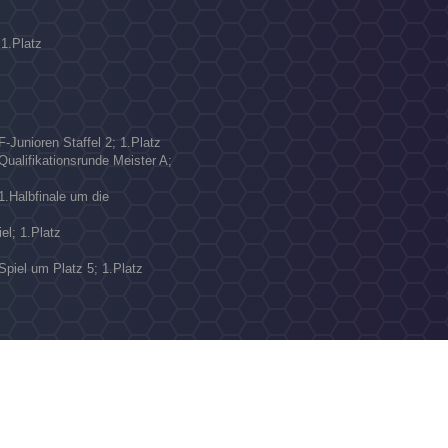
 1.Platz
-Junioren Staffel 2; 1.Platz
Qualifikationsrunde Meister A;
1.Halbfinale um die
el; 1.Platz
Spiel um Platz 5; 1.Platz