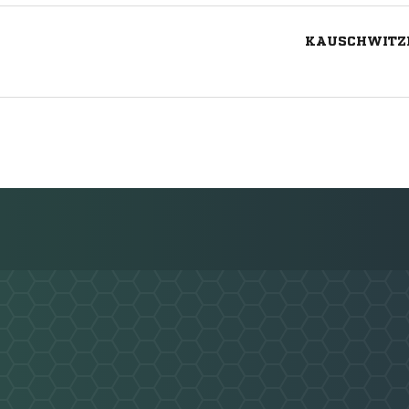
KAUSCHWITZER
Nachricht an ESV Lok Plauen