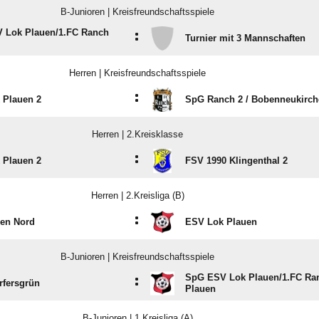
B-Junioren | Kreisfreundschaftsspiele
 Lok Plauen/​1.FC Ranch
:
Turnier mit 3 Mannschaften
Herren | Kreisfreundschaftsspiele
:
 Plauen 2
SpG Ranch 2 /​ Bobenneukirc
Herren | 2.Kreisklasse
:
 Plauen 2
FSV 1990 Klingenthal 2
Herren | 2.Kreisliga (B)
:
uen Nord
ESV Lok Plauen
B-Junioren | Kreisfreundschaftsspiele
SpG ESV Lok Plauen/​1.FC Ra
:
rfersgrün
Plauen
B-Junioren | 1.Kreisliga (A)