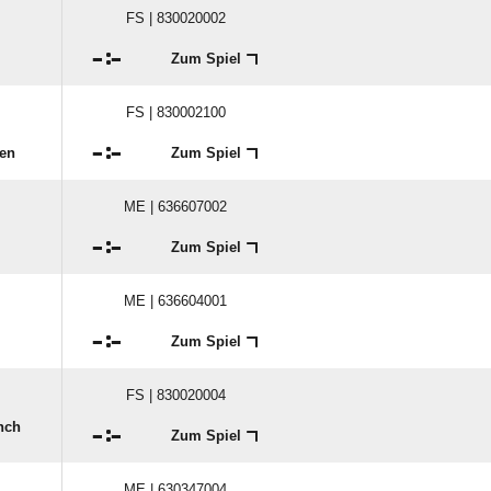
FS | 830020002

:

Zum Spiel
FS | 830002100

:

hen
Zum Spiel
ME | 636607002

:

Zum Spiel
ME | 636604001

:

Zum Spiel
FS | 830020004
nch

:

Zum Spiel
ME | 630347004