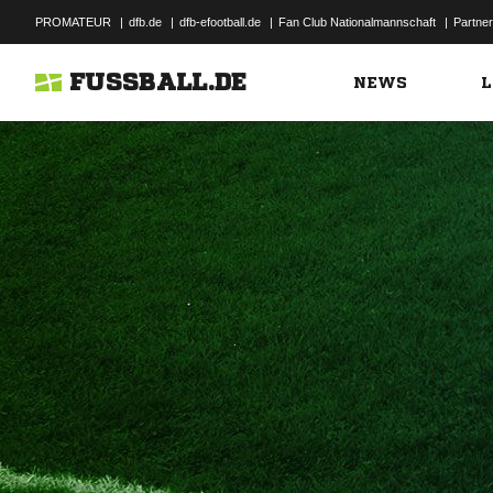
PROMATEUR
|
dfb.de
|
dfb-efootball.de
|
Fan Club Nationalmannschaft
|
Partner
FUSSBALL.DE
NEWS
L