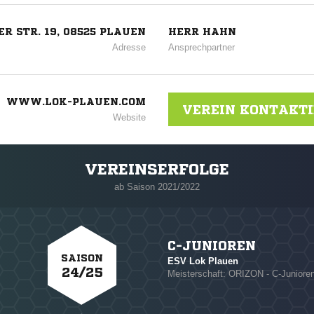
 STR. 19, 08525 PLAUEN
HERR HAHN
Adresse
Ansprechpartner
WWW.LOK-PLAUEN.COM
VEREIN KONTAKT
Website
VEREINSERFOLGE
ab Saison 2021/2022
C-JUNIOREN
SAISON
ESV Lok Plauen
24/25
Meisterschaft: ORIZON - C-Junioren 