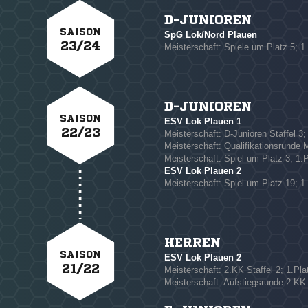
NACHRICHT SENDE
D-JUNIOREN
SAISON
* Pflichtfelder
SpG Lok/Nord Plauen
23/24
Meisterschaft: Spiele um Platz 5; 1
D-JUNIOREN
SAISON
ESV Lok Plauen 1
22/23
Meisterschaft: D-Junioren Staffel 3;
Meisterschaft: Qualifikationsrunde M
Meisterschaft: Spiel um Platz 3; 1.P
ESV Lok Plauen 2
Meisterschaft: Spiel um Platz 19; 1
HERREN
SAISON
ESV Lok Plauen 2
21/22
Meisterschaft: 2.KK Staffel 2; 1.Pla
Meisterschaft: Aufstiegsrunde 2.KK 