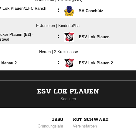
 Lok Plauen/​1.FC Ranch
:
SV Coschütz
E-Junioren | Kinderfußball
cker Plauen (E2) -
:
ESV Lok Plauen
stival
Herren | 2.Kreisklasse
:
ildenau 2
ESV Lok Plauen 2
ESV LOK PLAUEN
Sachsen
1950
ROT SCHWARZ
Gründungsjahr
Vereinsfarben