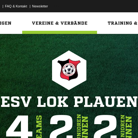
|
FAQ & Kontakt
|
Newsletter
Link
IGEN
VEREINE & VERBÄNDE
TRAINING &
ESV LOK PLAUEN
4
2
2
JUNIOREN
SENIOREN
TEAMS
INNEN
INNEN