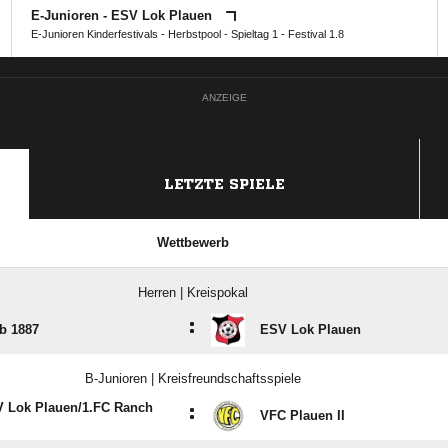
E-Junioren - ESV Lok Plauen
E-Junioren Kinderfestivals - Herbstpool - Spieltag 1 - Festival 1.8
ANZEIGE
LETZTE SPIELE
Wettbewerb
Herren | Kreispokal
:
b 1887
ESV Lok Plauen
B-Junioren | Kreisfreundschaftsspiele
 Lok Plauen/​1.FC Ranch
:
VFC Plauen II