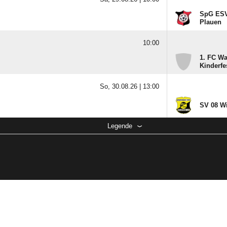
SpG ESV
Plauen
10:00
1. FC Wa
Kinderfe
So, 30.08.26 |
13:00
SV 08 W
Legende