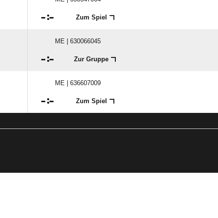

:

Zum Spiel
ME | 630066045

:

Zur Gruppe
ME | 636607009

:

Zum Spiel