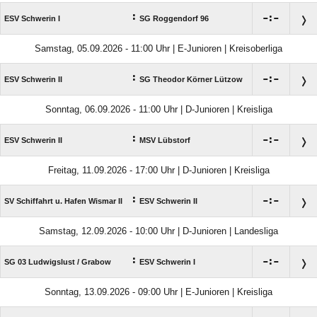
:

:

ESV Schwerin I
SG Roggendorf 96
Samstag, 05.09.2026 - 11:00 Uhr | E-Junioren | Kreisoberliga
:

:

ESV Schwerin II
SG Theodor Körner Lützow
Sonntag, 06.09.2026 - 11:00 Uhr | D-Junioren | Kreisliga
:

:

ESV Schwerin II
MSV Lübstorf
Freitag, 11.09.2026 - 17:00 Uhr | D-Junioren | Kreisliga
:

:

SV Schiffahrt u. Hafen Wismar II
ESV Schwerin II
Samstag, 12.09.2026 - 10:00 Uhr | D-Junioren | Landesliga
:

:

SG 03 Ludwigslust /​ Grabow
ESV Schwerin I
Sonntag, 13.09.2026 - 09:00 Uhr | E-Junioren | Kreisliga