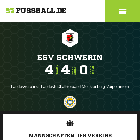
FUSSBALL.DE
ESV SCHWERIN
4
4
0
TEAMS
INNEN
SENIOREN
INNEN
JUNIOREN
Landesverband:
Landesfußballverband Mecklenburg-Vorpommern
ANZEIGE
MANNSCHAFTEN DES VEREINS