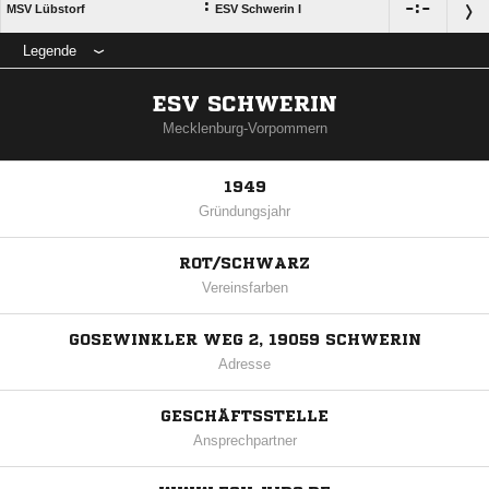
:

:

MSV Lübstorf
ESV Schwerin I
Legende
ESV SCHWERIN
Mecklenburg-Vorpommern
1949
Gründungsjahr
ROT/SCHWARZ
Vereinsfarben
GOSEWINKLER WEG 2, 19059 SCHWERIN
Adresse
GESCHÄFTSSTELLE
Ansprechpartner