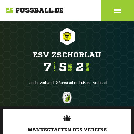
FUSSBALL.DE
ESV ZSCHORLAU
7
5
2
TEAMS
INNEN
SENIOREN
INNEN
JUNIOREN
Landesverband:
Sächsischer Fußball-Verband
ANZEIGE
MANNSCHAFTEN DES VEREINS