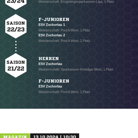
23/24
Meisterschaft: Erzgebirgssparkassen-Liga; 1.Platz
F-JUNIOREN
SAISON
ESV Zschorlau 1
22/23
Meisterschaft: Pool A West; 1.Platz
ESV Zschorlau 2
Meisterschaft: Pool A West; 1.Platz
HERREN
SAISON
ESV Zschorlau
21/22
Meisterschaft: Sparkassen-Kreisliga West; 1.Platz
F-JUNIOREN
ESV Zschorlau
Meisterschaft: Pool A West; 1.Platz
NACHRICHT SENDEN
* Pflichtfelder
MAGAZIN
13.10.2024 | 10:30