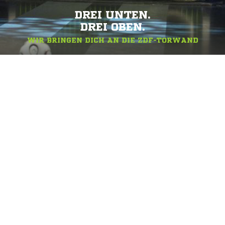
DREI UNTEN.
DREI OBEN.
WIR BRINGEN DICH AN DIE ZDF-TORWAND