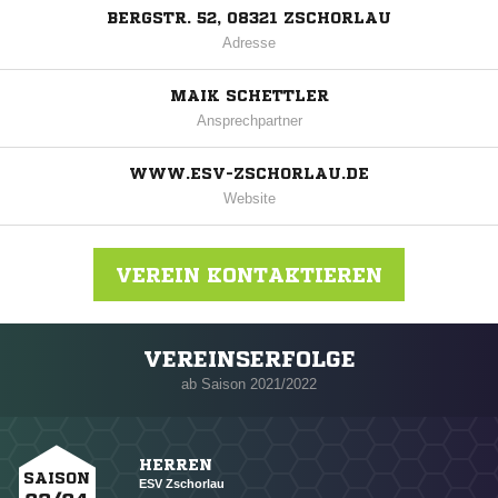
BERGSTR. 52, 08321 ZSCHORLAU
Adresse
MAIK SCHETTLER
Ansprechpartner
WWW.ESV-ZSCHORLAU.DE
Website
VEREIN KONTAKTIEREN
VEREINSERFOLGE
Nachricht an ESV Zschorlau
ab Saison 2021/2022
HERREN
SAISON
ESV Zschorlau