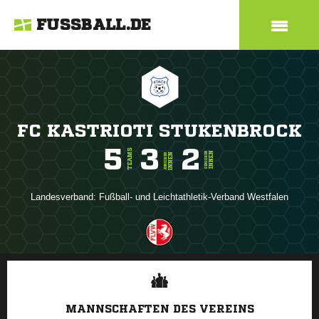
FUSSBALL.DE
FC KASTRIOTI STUKENBROCK
5
3
2
TEAMS
INNEN
SENIOREN
INNEN
JUNIOREN
Landesverband:
Fußball- und Leichtathletik-Verband Westfalen
ANZEIGE
MANNSCHAFTEN DES VEREINS