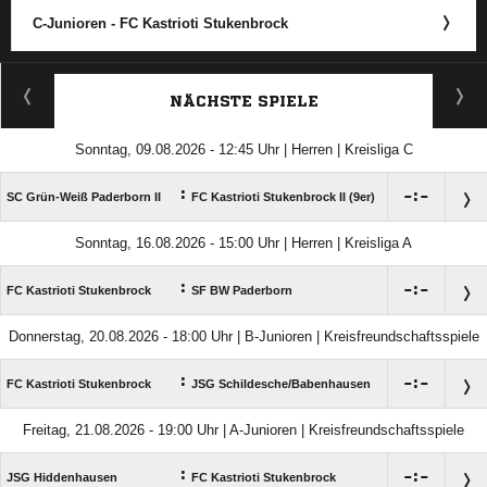
C-Junioren - FC Kastrioti Stukenbrock
ANZEIGE
NÄCHSTE SPIELE
Sonntag, 09.08.2026 - 12:45 Uhr | Herren | Kreisliga C
:

:

SC Grün-Weiß Paderborn II
FC Kastrioti Stukenbrock II (9er)
Sonntag, 16.08.2026 - 15:00 Uhr | Herren | Kreisliga A
:

:

FC Kastrioti Stukenbrock
SF BW Paderborn
Donnerstag, 20.08.2026 - 18:00 Uhr | B-Junioren | Kreisfreundschaftsspiele
:

:

FC Kastrioti Stukenbrock
JSG Schildesche/​Babenhausen
Freitag, 21.08.2026 - 19:00 Uhr | A-Junioren | Kreisfreundschaftsspiele
:

:

JSG Hiddenhausen
FC Kastrioti Stukenbrock