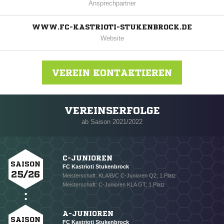
Ansprechpartner
WWW.FC-KASTRIOTI-STUKENBROCK.DE
Website
VEREIN KONTAKTIEREN
VEREINSERFOLGE
Nachricht an FC Kastrioti Stukenbrock
ab Saison 2021/2022
C-JUNIOREN
SAISON
FC Kastrioti Stukenbrock
25/26
Meisterschaft: KLA/B/C C-Junioren Q2; 1.Platz
Meisterschaft: C-Junioren KLA GT; 1.Platz
A-JUNIOREN
SAISON
FC Kastrioti Stukenbrock