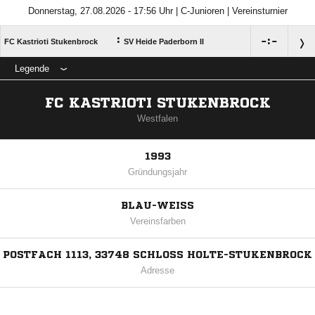
Donnerstag, 27.08.2026 - 17:56 Uhr | C-Junioren | Vereinsturnier
:

:

FC Kastrioti Stukenbrock
SV Heide Paderborn II
Legende
FC KASTRIOTI STUKENBROCK
Westfalen
1993
Gründungsjahr
BLAU-WEISS
Vereinsfarben
POSTFACH 1113, 33748 SCHLOSS HOLTE-STUKENBROCK
Adresse