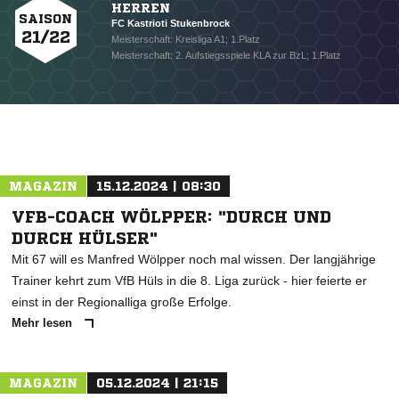
HERREN
SAISON
FC Kastrioti Stukenbrock
21/22
Meisterschaft: Kreisliga A1; 1.Platz
Meisterschaft: 2. Aufstiegsspiele KLA zur BzL; 1.Platz
MAGAZIN
15.12.2024 | 08:30
VFB-COACH WÖLPPER: "DURCH UND
DURCH HÜLSER"
Mit 67 will es Manfred Wölpper noch mal wissen. Der langjährige
Trainer kehrt zum VfB Hüls in die 8. Liga zurück - hier feierte er
einst in der Regionalliga große Erfolge.
Mehr lesen
MAGAZIN
05.12.2024 | 21:15