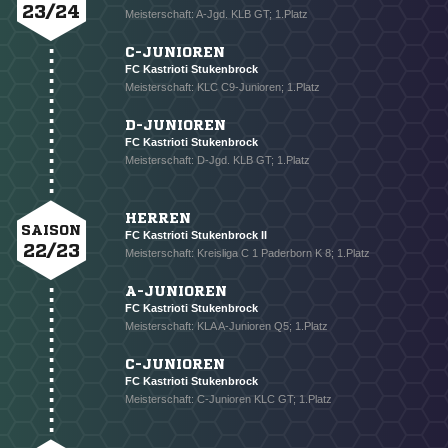
23/24
Meisterschaft: A-Jgd. KLB GT; 1.Platz
C-JUNIOREN
FC Kastrioti Stukenbrock
Meisterschaft: KLC C9-Junioren; 1.Platz
D-JUNIOREN
FC Kastrioti Stukenbrock
Meisterschaft: D-Jgd. KLB GT; 1.Platz
HERREN
SAISON
FC Kastrioti Stukenbrock II
22/23
Meisterschaft: Kreisliga C 1 Paderborn K 8; 1.Platz
NACHRICHT SENDEN
A-JUNIOREN
FC Kastrioti Stukenbrock
* Pflichtfelder
Meisterschaft: KLA A-Junioren Q5; 1.Platz
C-JUNIOREN
FC Kastrioti Stukenbrock
Meisterschaft: C-Junioren KLC GT; 1.Platz