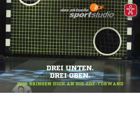
DREI UNTEN.
DREI OBEN.
WIR BRINGEN DICH AN DIE ZDF-TORWAND