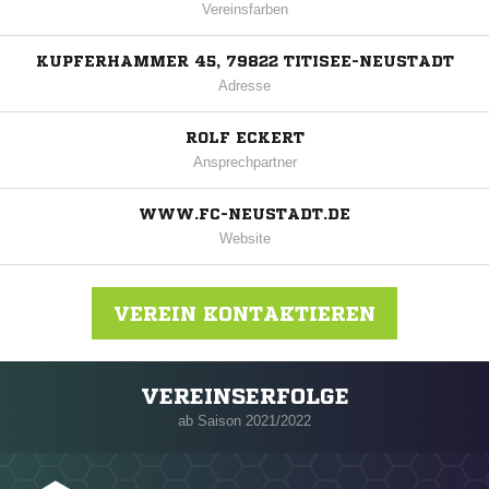
Vereinsfarben
KUPFERHAMMER 45, 79822 TITISEE-NEUSTADT
Adresse
ROLF ECKERT
Ansprechpartner
WWW.FC-NEUSTADT.DE
Website
VEREIN KONTAKTIEREN
VEREINSERFOLGE
Nachricht an FC Neustadt
ab Saison 2021/2022