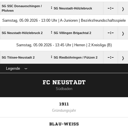
SG SSC Donaueschingen /​
:

:

SG Neustadt-Hölzlebruck
Pfohren
Samstag, 05.09.2026 - 13:00 Uhr | A-Junioren | Bezirksfreundschaftsspiele
:

:

SG Neustadt-Hölzlebruck 2
SG Villingen Brigachtal 2
Samstag, 05.09.2026 - 13:45 Uhr | Herren | 2.Kreisliga (B)
:

:

SG Titisee-Neustadt 2
SG Riedböhringen /​ Fützen 2
Legende
FC NEUSTADT
Südbaden
1911
Gründungsjahr
BLAU-WEISS