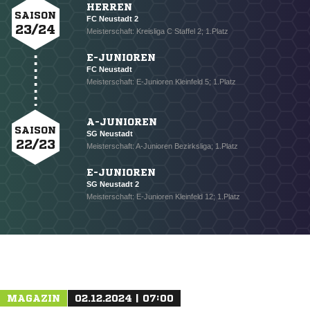
HERREN
SAISON
FC Neustadt 2
23/24
Meisterschaft: Kreisliga C Staffel 2; 1.Platz
E-JUNIOREN
FC Neustadt
Meisterschaft: E-Junioren Kleinfeld 5; 1.Platz
A-JUNIOREN
SAISON
SG Neustadt
22/23
Meisterschaft: A-Junioren Bezirksliga; 1.Platz
E-JUNIOREN
SG Neustadt 2
Meisterschaft: E-Junioren Kleinfeld 12; 1.Platz
NACHRICHT SENDEN
MAGAZIN
02.12.2024 | 07:00