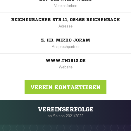
Vereinsfarben
REICHENBACHER STR.11, 08468 REICHENBACH
Adresse
Z. HD. MIRKO JORAM
Ansprechpartner
WWW.TN1912.DE
Website
VEREIN KONTAKTIEREN
VEREINSERFOLGE
Nachricht an FC Teutonia Netzschkau
ab Saison 2021/2022