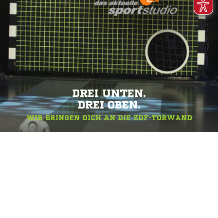
DREI UNTEN.
DREI OBEN.
WIR BRINGEN DICH AN DIE ZDF-TORWAND