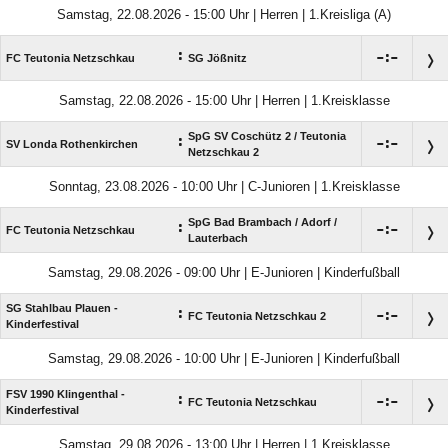
Samstag, 22.08.2026 - 15:00 Uhr | Herren | 1.Kreisliga (A)
:

:

FC Teutonia Netzschkau
SG Jößnitz
Samstag, 22.08.2026 - 15:00 Uhr | Herren | 1.Kreisklasse
SpG SV Coschütz 2 /​ Teutonia
:

:

SV Londa Rothenkirchen
Netzschkau 2
Sonntag, 23.08.2026 - 10:00 Uhr | C-Junioren | 1.Kreisklasse
SpG Bad Brambach /​ Adorf /​
:

:

FC Teutonia Netzschkau
Lauterbach
Samstag, 29.08.2026 - 09:00 Uhr | E-Junioren | Kinderfußball
SG Stahlbau Plauen -
:

:

FC Teutonia Netzschkau 2
Kinderfestival
Samstag, 29.08.2026 - 10:00 Uhr | E-Junioren | Kinderfußball
FSV 1990 Klingenthal -
:

:

FC Teutonia Netzschkau
Kinderfestival
Samstag, 29.08.2026 - 13:00 Uhr | Herren | 1.Kreisklasse