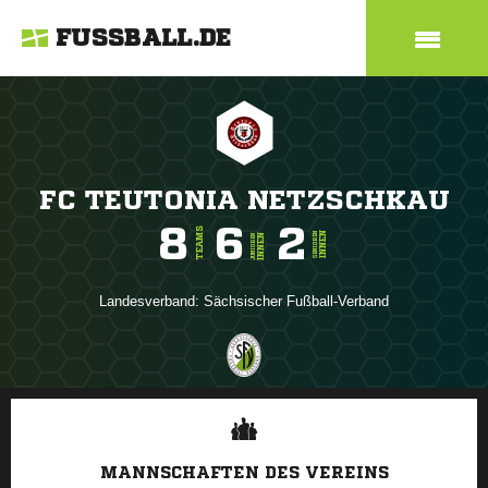
FUSSBALL.DE
FC TEUTONIA NETZSCHKAU
8
6
2
TEAMS
INNEN
SENIOREN
INNEN
JUNIOREN
Landesverband:
Sächsischer Fußball-Verband
ANZEIGE
MANNSCHAFTEN DES VEREINS