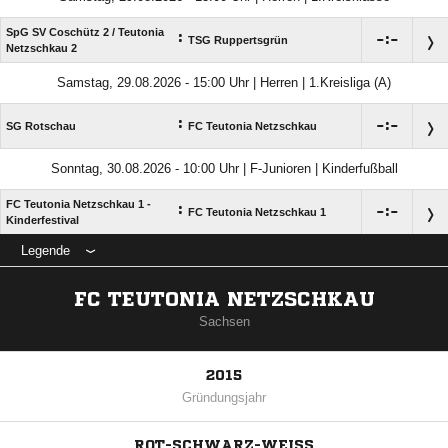
SpG SV Coschütz 2 /​ Teutonia
:

:

TSG Ruppertsgrün
Netzschkau 2
Samstag, 29.08.2026 - 15:00 Uhr | Herren | 1.Kreisliga (A)
:

:

SG Rotschau
FC Teutonia Netzschkau
Sonntag, 30.08.2026 - 10:00 Uhr | F-Junioren | Kinderfußball
FC Teutonia Netzschkau 1 -
:

:

FC Teutonia Netzschkau 1
Kinderfestival
Legende
FC TEUTONIA NETZSCHKAU
Sachsen
2015
Gründungsjahr
ROT-SCHWARZ-WEISS