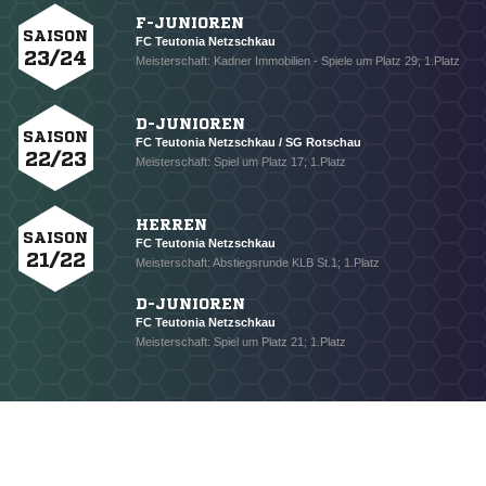
F-JUNIOREN
SAISON
FC Teutonia Netzschkau
23/24
Meisterschaft: Kadner Immobilien - Spiele um Platz 29; 1.Platz
D-JUNIOREN
SAISON
FC Teutonia Netzschkau / SG Rotschau
22/23
Meisterschaft: Spiel um Platz 17; 1.Platz
HERREN
SAISON
FC Teutonia Netzschkau
21/22
Meisterschaft: Abstiegsrunde KLB St.1; 1.Platz
D-JUNIOREN
FC Teutonia Netzschkau
Meisterschaft: Spiel um Platz 21; 1.Platz
NACHRICHT SENDEN