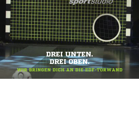
DREI UNTEN.
DREI OBEN.
WIR BRINGEN DICH AN DIE ZDF-TORWAND