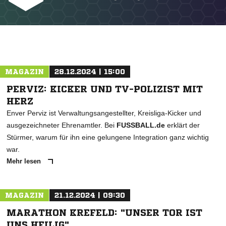
NACHRICHT SENDEN
MAGAZIN
28.12.2024 | 15:00
PERVIZ: KICKER UND TV-POLIZIST MIT
* Pflichtfelder
HERZ
Enver Perviz ist Verwaltungsangestellter, Kreisliga-Kicker und
ausgezeichneter Ehrenamtler. Bei
FUSSBALL.de
erklärt der
Stürmer, warum für ihn eine gelungene Integration ganz wichtig
war.
Mehr lesen
MAGAZIN
21.12.2024 | 09:30
MARATHON KREFELD: "UNSER TOR IST
UNS HEILIG"