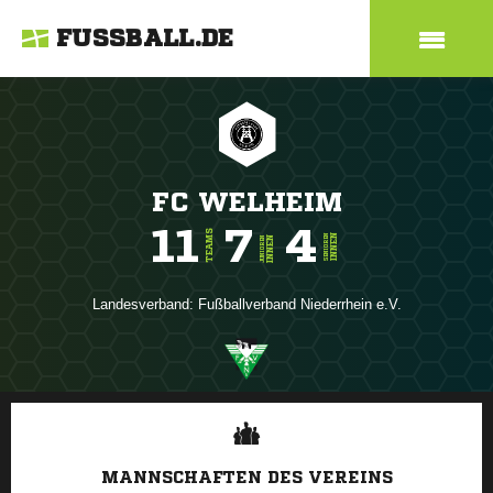
FUSSBALL.DE
FC WELHEIM
11
7
4
TEAMS
INNEN
SENIOREN
INNEN
JUNIOREN
Landesverband:
Fußballverband Niederrhein e.V.
ANZEIGE
MANNSCHAFTEN DES VEREINS