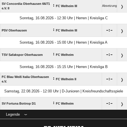
SV Concordia Oberhausen 66/​71
:
Absetzung
FC Welheim III
e.V. II
Sonntag, 16.08.2026 - 12:30 Uhr | Herren | Kreisliga C
:

:

PSV Oberhausen
FC Welheim III
Sonntag, 16.08.2026 - 15:00 Uhr | Herren | Kreisliga A
:

:

TSV Safakspor Oberhausen
FC Welheim
Sonntag, 16.08.2026 - 15:15 Uhr | Herren | Kreisliga B
FC Blau Weiß Italia Oberhausen
:

:

FC Welheim II
e.V.
Samstag, 22.08.2026 - 12:00 Uhr | D-Junioren | Kreisfreundschaftsspiele
:

:

SV Fortuna Bottrop D1
FC Welheim
Legende