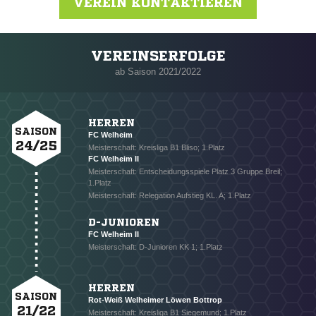
VEREIN KONTAKTIEREN
VEREINSERFOLGE
Nachricht an FC Welheim
ab Saison 2021/2022
HERREN
SAISON
FC Welheim
24/25
Meisterschaft: Kreisliga B1 Bliso; 1.Platz
FC Welheim II
Meisterschaft: Entscheidungsspiele Platz 3 Gruppe Breil;
1.Platz
Meisterschaft: Relegation Aufstieg KL. A; 1.Platz
D-JUNIOREN
FC Welheim II
Meisterschaft: D-Junioren KK 1; 1.Platz
HERREN
SAISON
Rot-Weiß Welheimer Löwen Bottrop
21/22
Meisterschaft: Kreisliga B1 Siegemund; 1.Platz