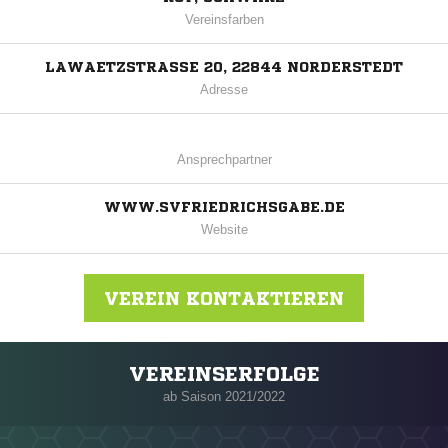
Vereinsfarben
LAWAETZSTRASSE 20, 22844 NORDERSTEDT
Adresse
Ansprechpartner
WWW.SVFRIEDRICHSGABE.DE
Website
VEREIN KONTAKTIEREN
VEREINSERFOLGE
Nachricht an Friedrichsgabe
ab Saison 2021/2022