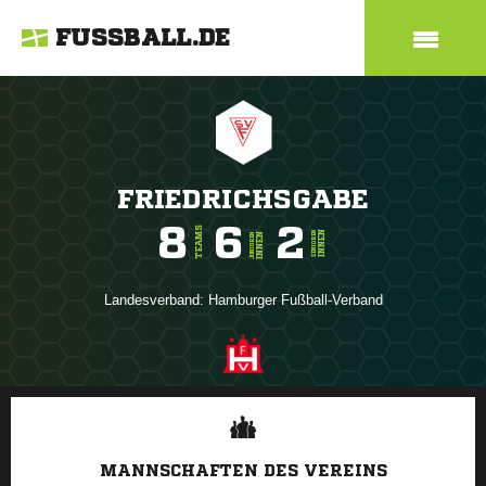
FUSSBALL.DE
FRIEDRICHSGABE
8
6
2
TEAMS
INNEN
SENIOREN
INNEN
JUNIOREN
Landesverband:
Hamburger Fußball-Verband
ANZEIGE
MANNSCHAFTEN DES VEREINS