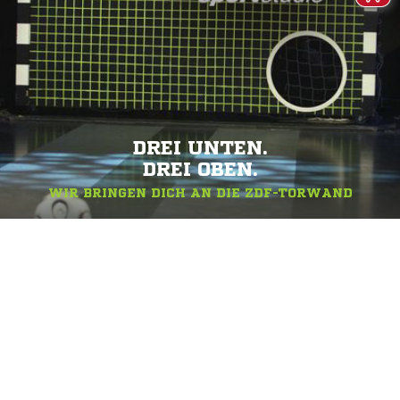
DREI UNTEN.
DREI OBEN.
WIR BRINGEN DICH AN DIE ZDF-TORWAND