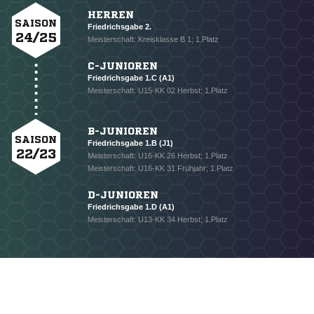
HERREN
SAISON
Friedrichsgabe 2.
24/25
Meisterschaft: Kreisklasse B 1; 1.Platz
C-JUNIOREN
Friedrichsgabe 1.C (A1)
Meisterschaft: U15-KK 02 Herbst; 1.Platz
B-JUNIOREN
SAISON
Friedrichsgabe 1.B (J1)
22/23
Meisterschaft: U16-KK 26 Herbst; 1.Platz
Meisterschaft: U16-KK 31 Frühjahr; 1.Platz
D-JUNIOREN
Friedrichsgabe 1.D (A1)
Meisterschaft: U13-KK 34 Herbst; 1.Platz
NACHRICHT SENDEN