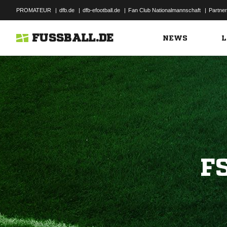
PROMATEUR
|
dfb.de
|
dfb-efootball.de
|
Fan Club Nationalmannschaft
|
Partner
FUSSBALL.DE
NEWS
L
F