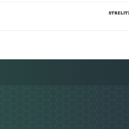
STRELIT
Nachricht an FSV Mirow/Rechlin