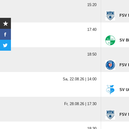
15:20
FSV M
17:40
SV B
18:50
FSV 
Sa, 22.08.26 |
14:00
SV U
Fr, 28.08.26 |
17:30
FSV 
18:30