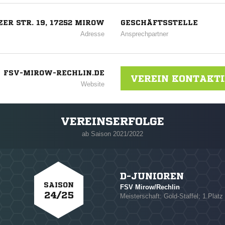
ZER STR. 19, 17252 MIROW
GESCHÄFTSSTELLE
Adresse
Ansprechpartner
FSV-MIROW-RECHLIN.DE
VEREIN KONTAKT
Website
VEREINSERFOLGE
ab Saison 2021/2022
D-JUNIOREN
SAISON
FSV Mirow/Rechlin
24/25
Meisterschaft: Gold-Staffel; 1.Platz