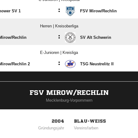
:
hower SV 1
FSV Mirow/​Rechlin
Herren | Kreisoberliga
:
Mirow/​Rechlin
SV Alt Schwerin
E-Junioren | Kreisliga
:
irow/​Rechlin 2
TSG Neustrelitz II
FSV MIROW/RECHLIN
Mecklenburg-Vorpommern
2004
BLAU-WEISS
Gründungsjahr
Vereinsfarben