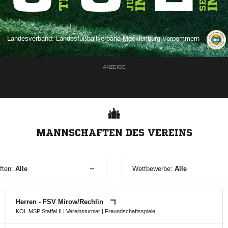
Landesverband:
Landesfußballverband Mecklenburg-Vorpommern
ANZEIGE
MANNSCHAFTEN DES VEREINS
ften:
Alle
Wettbewerbe:
Alle
Herren - FSV Mirow/​Rechlin
KOL MSP Staffel II
|
Vereinsturnier
| Freundschaftsspiele