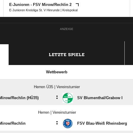
E-Junioren - FSV Mirow/​Rechlin 2
E-Junioren Kreisliga St. V Hinrunde
|
Kreispokal
ANZEIGE
LETZTE SPIELE
Wettbewerb
Herren Ü35 | Vereinsturnier
:
irow/​Rechlin (HÜ35)
SV Blumenthal/​Grabow I
Herren | Vereinsturnier
:
Mirow/​Rechlin
FSV Blau-Weiß Rheinsberg