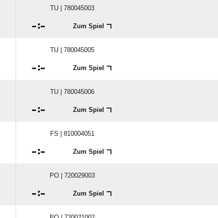
TU | 780045003

:

Zum Spiel
TU | 780045005

:

Zum Spiel
TU | 780045006

:

Zum Spiel
FS | 810004051

:

Zum Spiel
PO | 720029003

:

Zum Spiel
PO | 720021002