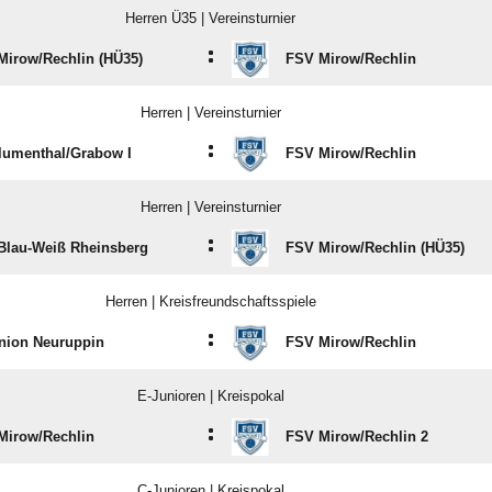
Herren Ü35 | Vereinsturnier
:
irow/​Rechlin (HÜ35)
FSV Mirow/​Rechlin
Herren | Vereinsturnier
:
lumenthal/​Grabow I
FSV Mirow/​Rechlin
Herren | Vereinsturnier
:
Blau-Weiß Rheinsberg
FSV Mirow/​Rechlin (HÜ35)
Herren | Kreisfreundschaftsspiele
:
nion Neuruppin
FSV Mirow/​Rechlin
E-Junioren | Kreispokal
:
Mirow/​Rechlin
FSV Mirow/​Rechlin 2
C-Junioren | Kreispokal