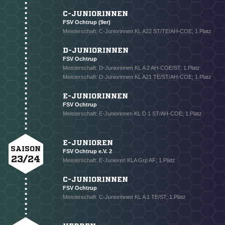
C-JUNIORINNEN
FSV Ochtrup (9er)
Meisterschaft: C-Juniorinnen KL A22 ST/TE/AH-COE; 1.Platz
D-JUNIORINNEN
FSV Ochtrup
Meisterschaft: D-Juniorinnen KL A 2 AH-COE/ST; 1.Platz
Meisterschaft: D-Juniorinnen KL A21 TE/ST/AH-COE; 1.Platz
E-JUNIORINNEN
FSV Ochtrup
Meisterschaft: E-Juniorinnen KL D 1 ST/AH-COE; 1.Platz
E-JUNIOREN
SAISON
FSV Ochtrup e.V. 2
23/24
Meisterschaft: E-Junioren KLA Grp AF; 1.Platz
C-JUNIORINNEN
FSV Ochtrup
Meisterschaft: C-Juniorinnen KL A 1 TE/ST; 1.Platz