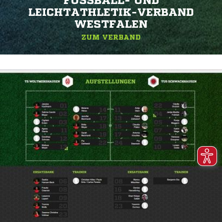
FUSSBALL- UND L
EICHTATHLETIK-VERBAND W
ESTFALEN
ZUM VERBAND