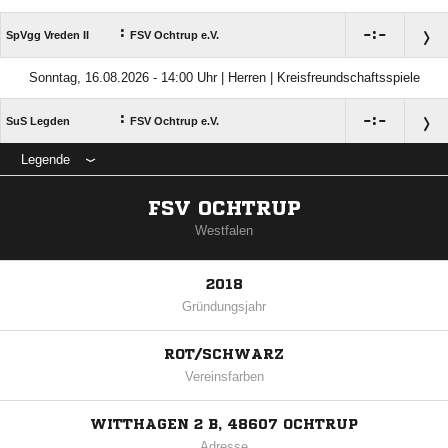
:

:

SpVgg Vreden II
FSV Ochtrup e.V.
Sonntag, 16.08.2026 - 14:00 Uhr | Herren | Kreisfreundschaftsspiele
:

:

SuS Legden
FSV Ochtrup e.V.
Legende
FSV OCHTRUP
Westfalen
2018
Gründungsjahr
ROT/SCHWARZ
Vereinsfarben
WITTHAGEN 2 B, 48607 OCHTRUP
Adresse