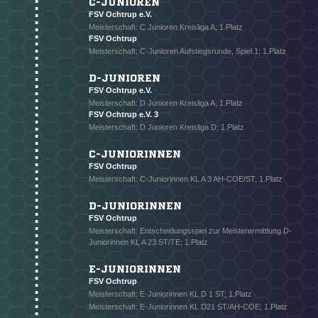
C-JUNIOREN
FSV Ochtrup e.V.
Meisterschaft: C Junioren Kreisliga A; 1.Platz
FSV Ochtrup
Meisterschaft: C-Junioren Aufstiegsrunde, Spiel 1; 1.Platz
D-JUNIOREN
FSV Ochtrup e.V.
Meisterschaft: D Junioren Kreisliga A; 1.Platz
FSV Ochtrup e.V. 3
Meisterschaft: D Junioren Kreisliga D; 1.Platz
C-JUNIORINNEN
FSV Ochtrup
Meisterschaft: C-Juniorinnen KL A 3 AH-COE/ST; 1.Platz
D-JUNIORINNEN
FSV Ochtrup
Meisterschaft: Entscheidungsspiel zur Meisterermittlung D-
Juniorinnen KL A 23 ST/TE; 1.Platz
NACHRICHT SENDEN
E-JUNIORINNEN
* Pflichtfelder
FSV Ochtrup
Meisterschaft: E-Juniorinnen KL D 1 ST; 1.Platz
Meisterschaft: E-Juniorinnen KL D21 ST/AH-COE; 1.Platz