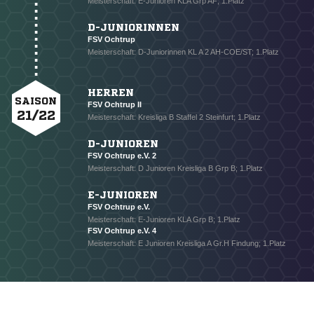
Meisterschaft: E-Junioren KLA Grp AF; 1.Platz
D-JUNIORINNEN
FSV Ochtrup
Meisterschaft: D-Juniorinnen KL A 2 AH-COE/ST; 1.Platz
HERREN
SAISON
FSV Ochtrup II
21/22
Meisterschaft: Kreisliga B Staffel 2 Steinfurt; 1.Platz
D-JUNIOREN
FSV Ochtrup e.V. 2
Meisterschaft: D Junioren Kreisliga B Grp B; 1.Platz
E-JUNIOREN
FSV Ochtrup e.V.
Meisterschaft: E-Junioren KLA Grp B; 1.Platz
FSV Ochtrup e.V. 4
Meisterschaft: E Junioren Kreisliga A Gr.H Findung; 1.Platz