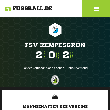
FUSSBALL.DE
FSV REMPESGRÜN
2
0
2
TEAMS
INNEN
SENIOREN
INNEN
JUNIOREN
Landesverband:
Sächsischer Fußball-Verband
ANZEIGE
MANNSCHAFTEN DES VEREINS