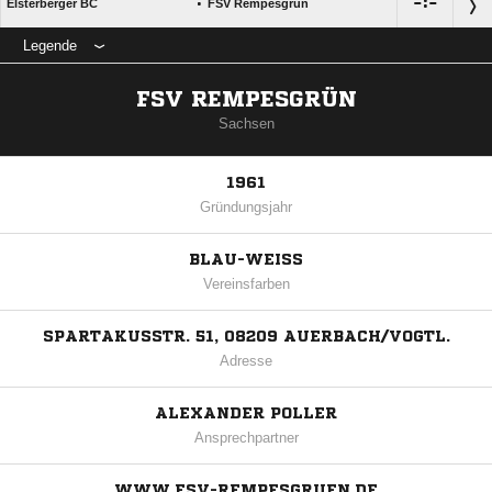
:

:

Elsterberger BC
FSV Rempesgrün
Legende
FSV REMPESGRÜN
Sachsen
1961
Gründungsjahr
BLAU-WEISS
Vereinsfarben
SPARTAKUSSTR. 51, 08209 AUERBACH/VOGTL.
Adresse
ALEXANDER POLLER
Ansprechpartner
WWW.FSV-REMPESGRUEN.DE