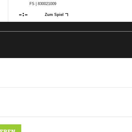
FS | 830021009

:

Zum Spiel
IEREN