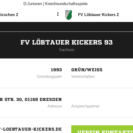
D-Junioren | Kreisfreundschaftsspiele
:
lzschen 2
FV Löbtauer Kickers 2
FV LÖBTAUER KICKERS 93
Sachsen
1993
GRÜN/WEISS
Gründungsjahr
Vereinsfarben
 STR. 30, 01159 DRESDEN
Adresse
Ansprechpartner
LOEBTAUER-KICKERS.DE
VEREIN KONTAKT