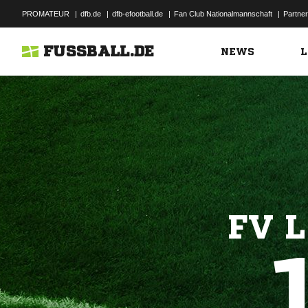
PROMATEUR
|
dfb.de
|
dfb-efootball.de
|
Fan Club Nationalmannschaft
|
Partner
FUSSBALL.DE
NEWS
L
FV 