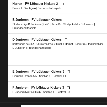
Herren - FV Löbtauer Kickers 2
Brandible Stadtliga A
| Freundschaftsspiele
B-Junioren - FV Löbtauer Kickers
Stadtoberliga B-Junioren Quali 1
|
TeamBro-Stadtpokal der B-Junioren
|
Freundschaftsspiele
D-Junioren - FV Löbtauer Kickers
ballfreunde.de SLA D-Junioren Pool 2 Quali 1 Herbst
|
TeamBro-Stadtpokal der
D-Junioren
| Freundschaftsspiele
E-Junioren - FV Löbtauer Kickers 3
Hinrunde Orange 5/5 - Spieltag 1 - Festival 1.1
F-Junioren - FV Löbtauer Kickers 3
F-Jugend 3v3 Pool Gelb - Spieltag 1 - Festival 1.3