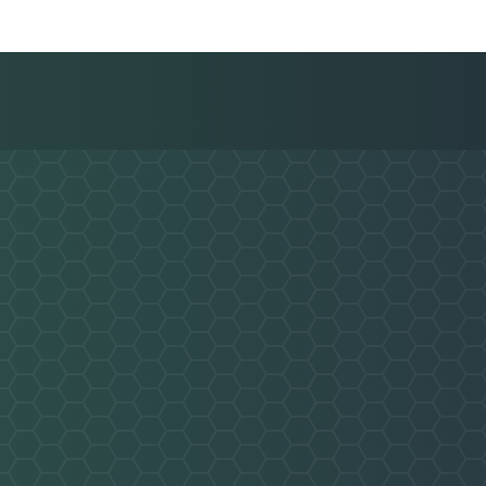
Nachricht an FV Löbtauer Kickers 93