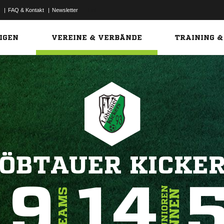
|
FAQ & Kontakt
|
Newsletter
Link
IGEN
VEREINE & VERBÄNDE
TRAINING &
LÖBTAUER KICKER
19
14
JUNIOREN
TEAMS
INNEN