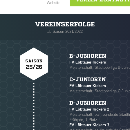
Website
VEREINSERFOLGE
ab Saison 2021/2022
B-JUNIOREN
SAISON
FV Löbtauer Kickers
25/26
Meisterschaft: Stadtoberliga B-Junio
C-JUNIOREN
FV Löbtauer Kickers
NACHRICHT SENDE
Meisterschaft: Stadtoberliga C-Juni
* Pflichtfelder
D-JUNIOREN
FV Löbtauer Kickers 2
Meisterschaft: ballfreunde.de Stadtl
Frühjahr; 1.Platz
FV Löbtauer Kickers 3