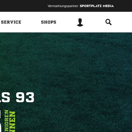
Vermarktungspartner:
 SERVICE
SHOPS
S 93
5
SENIOREN
INNEN