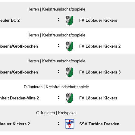
Herren | Kreisfreundschaftsspiele
:
euler BC 2
FV Löbtauer Kickers
Herren | Kreisfreundschaftsspiele
:
osena/​Großkoschen
FV Löbtauer Kickers 2
Herren | Kreisfreundschaftsspiele
:
osena/​Großkoschen
FV Löbtauer Kickers 3
D-Junioren | Kreisfreundschaftsspiele
:
nheit Dresden-Mitte 2
FV Löbtauer Kickers
C-Junioren | Kreispokal
:
btauer Kickers 2
SSV Turbine Dresden