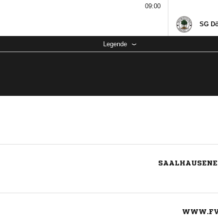
09:00
SG Dö
Legende
SAALHAUSENER
WWW.FV-