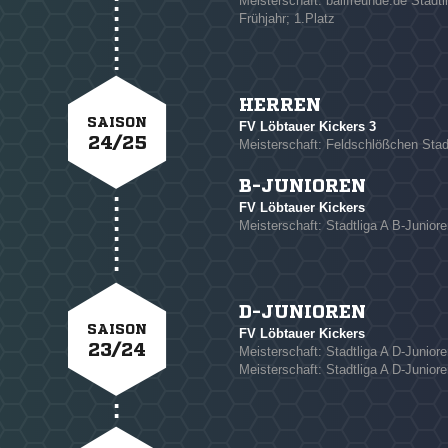
Meisterschaft: ballfreunde.de Stadtl
Frühjahr; 1.Platz
HERREN
SAISON
FV Löbtauer Kickers 3
24/25
Meisterschaft: Feldschlößchen Stad
B-JUNIOREN
FV Löbtauer Kickers
Meisterschaft: Stadtliga A B-Juniore
D-JUNIOREN
SAISON
FV Löbtauer Kickers
23/24
Meisterschaft: Stadtliga A D-Juniore
Meisterschaft: Stadtliga A D-Junior