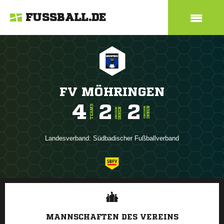
FUSSBALL.DE
FV MÖHRINGEN
4
2
2
TEAMS
INNEN
SENIOREN
INNEN
JUNIOREN
Landesverband:
Südbadischer Fußballverband
ANZEIGE
MANNSCHAFTEN DES VEREINS