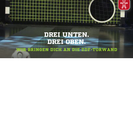
DREI UNTEN.
DREI OBEN.
WIR BRINGEN DICH AN DIE ZDF-TORWAND