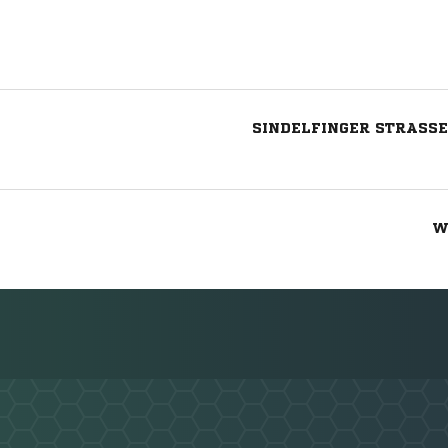
SINDELFINGER STRASSE
W
Nachricht an GSV Maichingen