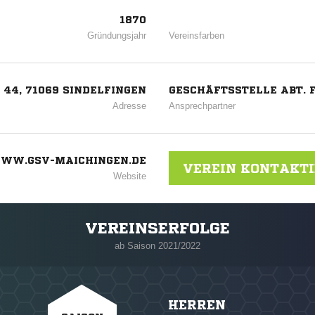
1870
Gründungsjahr
Vereinsfarben
 44, 71069 SINDELFINGEN
GESCHÄFTSSTELLE ABT. F
Adresse
Ansprechpartner
WW.GSV-MAICHINGEN.DE
VEREIN KONTAKT
Website
VEREINSERFOLGE
ab Saison 2021/2022
HERREN