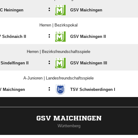
:
FC Heiningen
GSV Maichingen
Herren | Bezirkspokal
:
 Schönaich II
GSV Maichingen II
Herren | Bezirksfreundschaftsspiele
:
 Sindelfingen II
GSV Maichingen III
A-Junioren | Landesfreundschaftsspiele
:
 Maichingen
TSV Schwieberdingen I
GSV MAICHINGEN
Württemberg