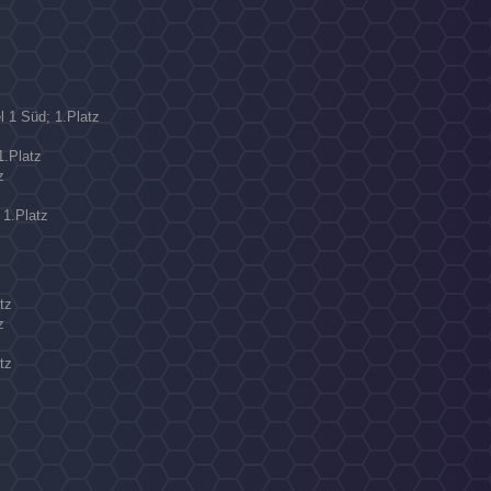
N
l 1 Süd; 1.Platz
1.Platz
z
 1.Platz
tz
z
tz