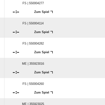
FS | 550004277

:

Zum Spiel
FS | 550004114

:

Zum Spiel
FS | 550004282

:

Zum Spiel
ME | 355923016

:

Zum Spiel
FS | 550004260

:

Zum Spiel
ME | 355923025