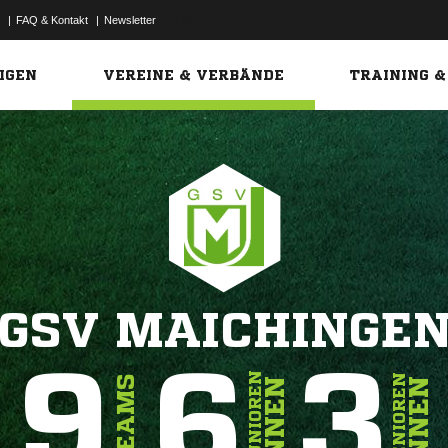
|
FAQ & Kontakt
|
Newsletter
Link
IGEN
VEREINE & VERBÄNDE
TRAINING &
GSV MAICHINGE
9
6
3
JUNIOREN
SENIOREN
TEAMS
INNEN
INNEN