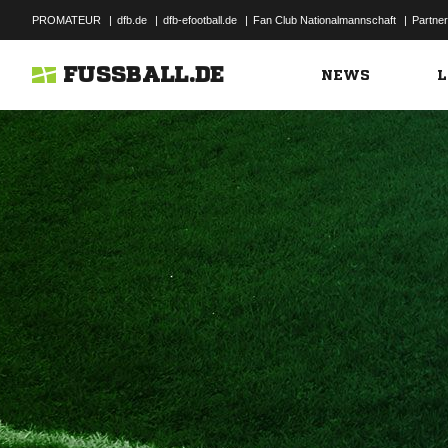
PROMATEUR
|
dfb.de
|
dfb-efootball.de
|
Fan Club Nationalmannschaft
|
Partner
FUSSBALL.DE
NEWS
L