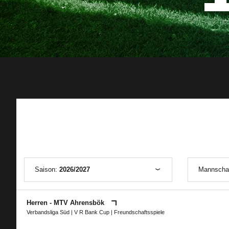
Saison:
2026/2027
Mannscha
Herren - MTV Ahrensbök
Verbandsliga Süd
|
V R Bank Cup
| Freundschaftsspiele