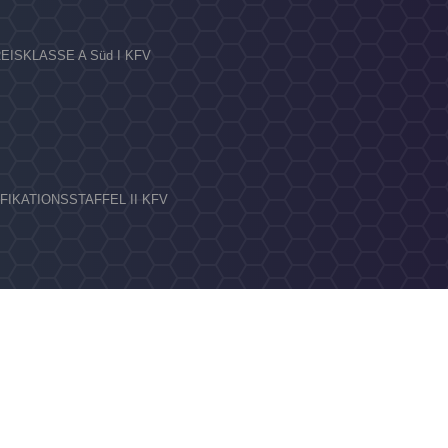
KREISKLASSE A Süd I KFV
LIFIKATIONSSTAFFEL II KFV