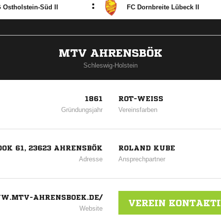
:
 Ostholstein-Süd II
FC Dornbreite Lübeck II
MTV AHRENSBÖK
Schleswig-Holstein
1861
ROT-WEISS
Gründungsjahr
Vereinsfarben
OK 61, 23623 AHRENSBÖK
ROLAND KUBE
Adresse
Ansprechpartner
W.MTV-AHRENSBOEK.DE/
VEREIN KONTAKT
Website