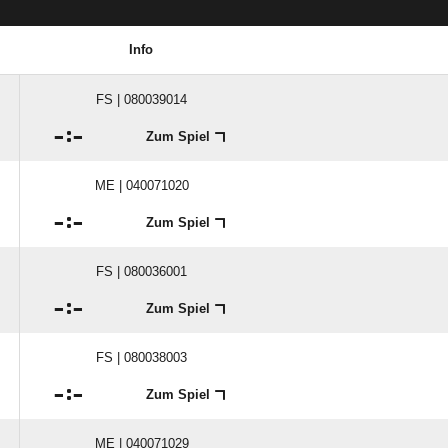
Info
FS | 080039014

:

Zum Spiel
ME | 040071020

:

Zum Spiel
FS | 080036001

:

Zum Spiel
FS | 080038003

:

Zum Spiel
ME | 040071029