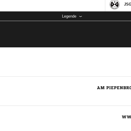
JSG
Legende
AM PIEPENBRO
WW