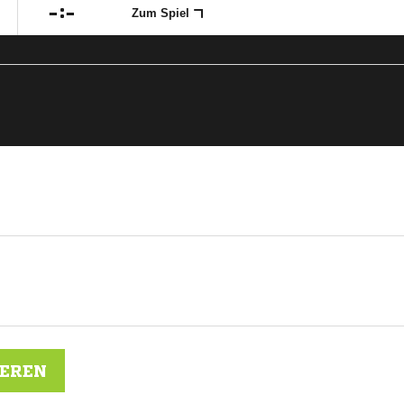

:

Zum Spiel
IEREN