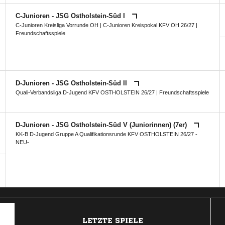
C-Junioren - JSG Ostholstein-Süd I
C-Junioren Kreisliga Vorrunde OH
|
C-Junioren Kreispokal KFV OH 26/27
|
Freundschaftsspiele
D-Junioren - JSG Ostholstein-Süd II
Quali-Verbandsliga D-Jugend KFV OSTHOLSTEIN 26/27
| Freundschaftsspiele
D-Junioren - JSG Ostholstein-Süd V (Juniorinnen) (7er)
KK-B D-Jugend Gruppe A Qualifikationsrunde KFV OSTHOLSTEIN 26/27 -
NEU-
ANZEIGE
LETZTE SPIELE