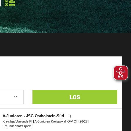
LOS
A-Junioren - JSG Ostholstein-Süd
Kreisliga Vorrunde KI
|
A-Junioren Kreispokal KFV OH 26/27
|
Freundschaftsspiele