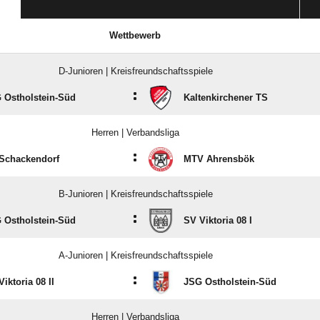
Wettbewerb
D-Junioren | Kreisfreundschaftsspiele
:
 Ostholstein-Süd
Kaltenkirchener TS
Herren | Verbandsliga
:
Schackendorf
MTV Ahrensbök
B-Junioren | Kreisfreundschaftsspiele
:
 Ostholstein-Süd
SV Viktoria 08 I
A-Junioren | Kreisfreundschaftsspiele
:
iktoria 08 II
JSG Ostholstein-Süd
Herren | Verbandsliga