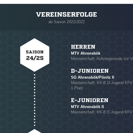
VEREINSERFOLGE
ab Saison 2021/2022
HERREN
SAISON
MTV Ahrensbök
24/25
Meisterschaft: Aufstiegsrunde zur Ve
D-JUNIOREN
SG Ahrensbök/Pönitz II
NACHRICHT SENDE
Meisterschaft: KK-B D-Jugend K
1.Platz
* Pflichtfelder
E-JUNIOREN
MTV Ahrensbök II
Meisterschaft: KK-B E-Jugend KF