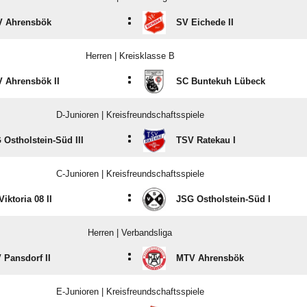
:
 Ahrensbök
SV Eichede II
Herren | Kreisklasse B
:
 Ahrensbök II
SC Buntekuh Lübeck
D-Junioren | Kreisfreundschaftsspiele
:
 Ostholstein-Süd III
TSV Ratekau I
C-Junioren | Kreisfreundschaftsspiele
:
iktoria 08 II
JSG Ostholstein-Süd I
Herren | Verbandsliga
:
 Pansdorf II
MTV Ahrensbök
E-Junioren | Kreisfreundschaftsspiele