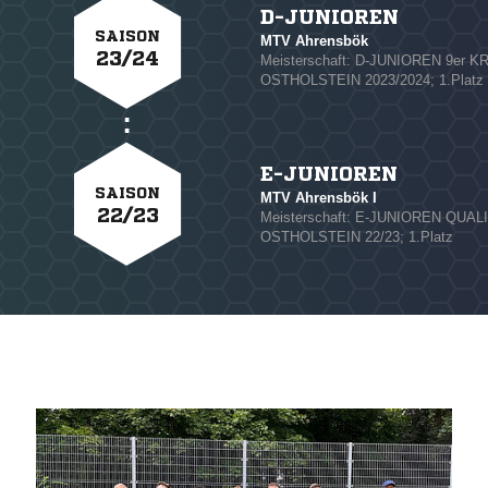
D-JUNIOREN
SAISON
MTV Ahrensbök
23/24
Meisterschaft: D-JUNIOREN 9er 
OSTHOLSTEIN 2023/2024; 1.Platz
E-JUNIOREN
SAISON
MTV Ahrensbök I
22/23
Meisterschaft: E-JUNIOREN QUA
OSTHOLSTEIN 22/23; 1.Platz