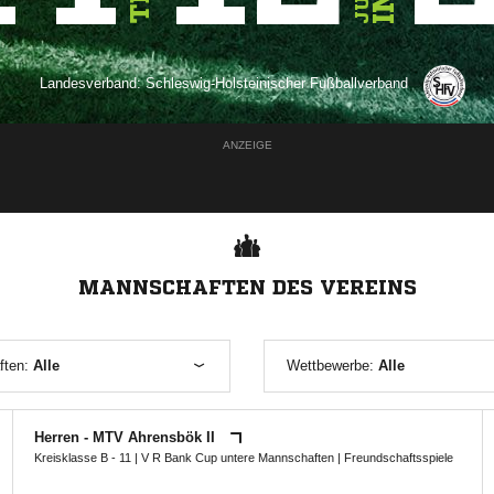
Landesverband:
Schleswig-Holsteinischer Fußballverband
ANZEIGE
MANNSCHAFTEN DES VEREINS
ften:
Alle
Wettbewerbe:
Alle
Herren - MTV Ahrensbök II
Kreisklasse B - 11
|
V R Bank Cup untere Mannschaften
| Freundschaftsspiele