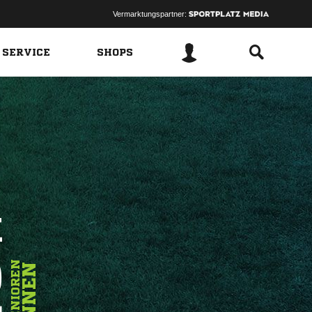
Vermarktungspartner:
 SERVICE
SHOPS
K
2
SENIOREN
INNEN