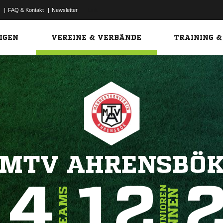
|
FAQ & Kontakt
|
Newsletter
Link
IGEN
VEREINE & VERBÄNDE
TRAINING &
MTV AHRENSBÖ
14
12
JUNIOREN
TEAMS
INNEN