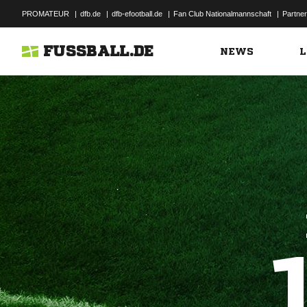
PROMATEUR
|
dfb.de
|
dfb-efootball.de
|
Fan Club Nationalmannschaft
|
Partner
FUSSBALL.DE
NEWS
L