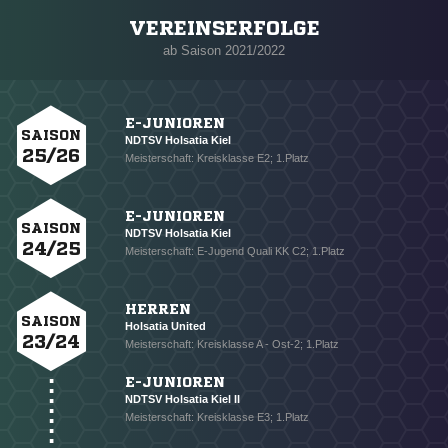
VEREINSERFOLGE
Nachricht an NDTSV Holsatia Kiel
ab Saison 2021/2022
E-JUNIOREN
SAISON
NDTSV Holsatia Kiel
25/26
Meisterschaft: Kreisklasse E2; 1.Platz
E-JUNIOREN
SAISON
NDTSV Holsatia Kiel
24/25
Meisterschaft: E-Jugend Quali KK C2; 1.Platz
HERREN
SAISON
Holsatia United
23/24
Meisterschaft: Kreisklasse A - Ost-2; 1.Platz
E-JUNIOREN
NDTSV Holsatia Kiel II
Meisterschaft: Kreisklasse E3; 1.Platz