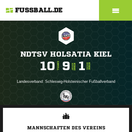
FUSSBALL.DE
NDTSV HOLSATIA KIEL
10
9
1
TEAMS
INNEN
SENIOREN
INNEN
JUNIOREN
Landesverband:
Schleswig-Holsteinischer Fußballverband
ANZEIGE
MANNSCHAFTEN DES VEREINS