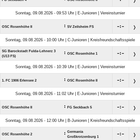
Sonntag, 09.08.2026 - 09:53 Uhr | E-Junioren | Vereinsturnier
:

:

OSC Rosenhöhe II
SV Zeilsheim FS
Sonntag, 09.08.2026 - 10:00 Uhr | C-Junioren | Kreisfreundschaftsspiele
SG Barockstadt Fulda-Lehnerz 3
:

:

OSC Rosenhöhe 1
(U13 FS)
Sonntag, 09.08.2026 - 10:39 Uhr | E-Junioren | Vereinsturnier
:

:

1. FC 1906 Erlensee 2
OSC Rosenhöhe II
Sonntag, 09.08.2026 - 11:02 Uhr | E-Junioren | Vereinsturnier
:

:

OSC Rosenhöhe II
FG Seckbach 5
Sonntag, 09.08.2026 - 12:00 Uhr | B-Junioren | Kreisfreundschaftsspiele
Germania
:

:

OSC Rosenhöhe 2
Großkrotzenburg 1