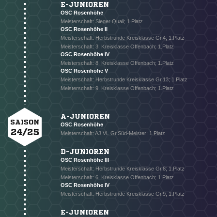
E-JUNIOREN
OSC Rosenhöhe
Meisterschaft: Sieger Quali; 1.Platz
OSC Rosenhöhe II
Meisterschaft: Herbstrunde Kreisklasse Gr.4; 1.Platz
Meisterschaft: 3. Kreisklasse Offenbach; 1.Platz
NACHRICHT SENDEN
OSC Rosenhöhe IV
Meisterschaft: 8. Kreisklasse Offenbach; 1.Platz
* Pflichtfelder
OSC Rosenhöhe V
Meisterschaft: Herbstrunde Kreisklasse Gr.13; 1.Platz
Meisterschaft: 9. Kreisklasse Offenbach; 1.Platz
A-JUNIOREN
SAISON
OSC Rosenhöhe
24/25
Meisterschaft: AJ VL Gr.Süd-Meister; 1.Platz
D-JUNIOREN
OSC Rosenhöhe III
Meisterschaft: Herbstrunde Kreisklasse Gr.8; 1.Platz
Meisterschaft: 6. Kreisklasse Offenbach; 1.Platz
OSC Rosenhöhe IV
Meisterschaft: Herbstrunde Kreisklasse Gr.9; 1.Platz
E-JUNIOREN