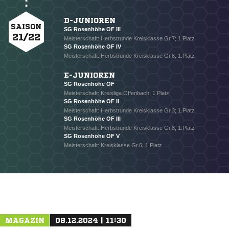
D-JUNIOREN
SAISON
SG Rosenhöhe OF III
21/22
Meisterschaft: Herbstrunde Kreisklasse Gr.7; 1.Platz
SG Rosenhöhe OF IV
Meisterschaft: Herbstrunde Kreisklasse Gr.8; 1.Platz
E-JUNIOREN
SG Rosenhöhe OF
Meisterschaft: Kreisliga Offenbach; 1.Platz
SG Rosenhöhe OF II
Meisterschaft: Herbstrunde Kreisklasse Gr.3; 1.Platz
SG Rosenhöhe OF III
Meisterschaft: Herbstrunde Kreisklasse Gr.8; 1.Platz
SG Rosenhöhe OF V
Meisterschaft: Kreisklasse Gr.6; 1.Platz
MAGAZIN
08.12.2024 | 11:30