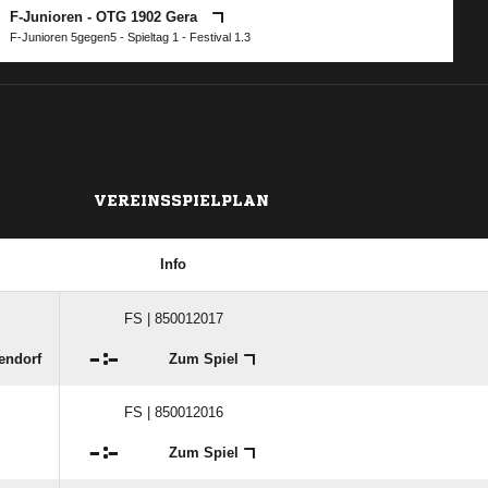
F-Junioren - OTG 1902 Gera
F-Junioren 5gegen5 - Spieltag 1 - Festival 1.3
VEREINSSPIELPLAN
Info
FS | 850012017

:

endorf
Zum Spiel
FS | 850012016

:

Zum Spiel