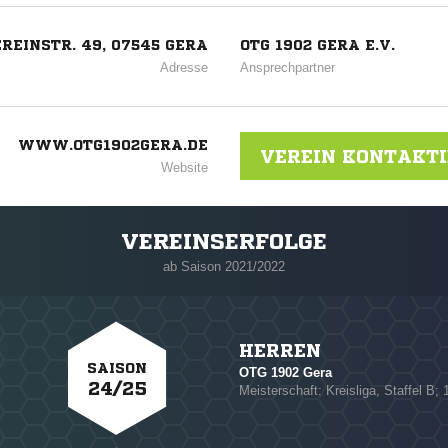
REINSTR. 49, 07545 GERA
OTG 1902 GERA E.V.
Adresse
Ansprechpartner
WWW.OTG1902GERA.DE
VEREIN KONTAKT
Website
VEREINSERFOLGE
ab Saison 2021/2022
HERREN
SAISON
OTG 1902 Gera
24/25
Meisterschaft: Kreisliga, Staffel B; 