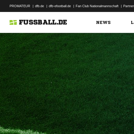
PROMATEUR
|
dfb.de
|
dfb-efootball.de
|
Fan Club Nationalmannschaft
|
Partner
FUSSBALL.DE
NEWS
L