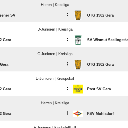
Herren | Kreisliga
:
sener SV
OTG 1902 Gera
D-Junioren | Kreisliga
:
2 Gera
SV Wismut Seelingstä
C-Junioren | Kreisliga
:
 Gera
OTG 1902 Gera
E-Junioren | Kreispokal
:
2 Gera
Post SV Gera
Herren | Kreisliga
:
2 Gera
FSV Mohlsdorf
F-Junioren | Kinderfußball