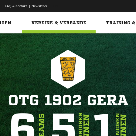
|
FAQ & Kontakt
|
Newsletter
Link
IGEN
VEREINE & VERBÄNDE
TRAINING &
OTG 1902 GERA
6
5
1
JUNIOREN
SENIOREN
TEAMS
INNEN
INNEN