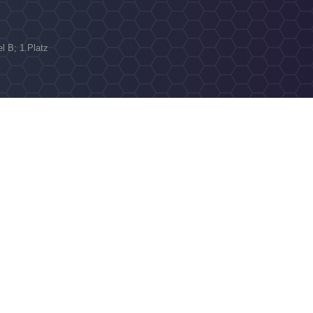
N
el B; 1.Platz