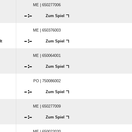
ME | 650277006

:

Zum Spiel
ME | 650376003

:

dt
Zum Spiel
ME | 650064001

:

Zum Spiel
PO | 750086002

:

Zum Spiel
ME | 650277009

:

Zum Spiel
ME | 650022020