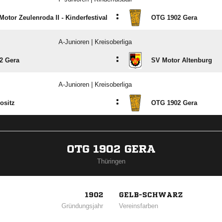
:
otor Zeulenroda II - Kinderfestival
OTG 1902 Gera
A-Junioren | Kreisoberliga
:
2 Gera
SV Motor Altenburg
A-Junioren | Kreisoberliga
:
ositz
OTG 1902 Gera
OTG 1902 GERA
Thüringen
1902
GELB-SCHWARZ
Gründungsjahr
Vereinsfarben