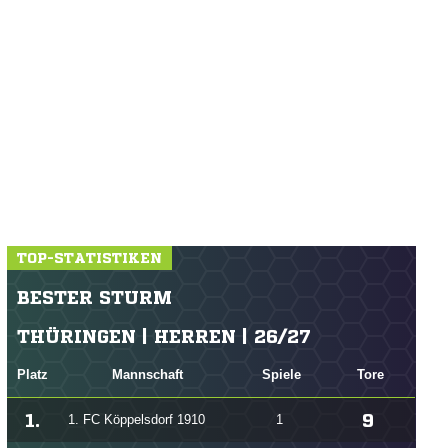
TOP-STATISTIKEN
BESTER STURM
THÜRINGEN | HERREN | 26/27
Platz
Mannschaft
Spiele
Tore
1.
9
1. FC Köppelsdorf 1910
1