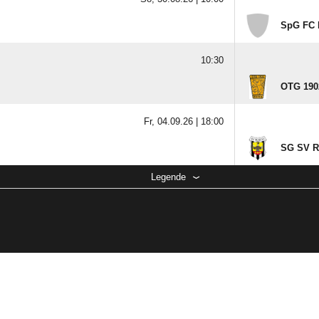
SpG FC M
10:30
OTG 190
Fr, 04.09.26 |
18:00
SG SV R
Legende