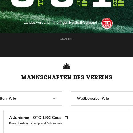
Landesverband:
Thüringer Fußball-Verband
ANZEIGE
MANNSCHAFTEN DES VEREINS
ften:
Alle
Wettbewerbe:
Alle
A-Junioren - OTG 1902 Gera
Kreisoberliga
|
Kreispokal A-Junioren