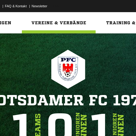
|
FAQ & Kontakt
|
Newsletter
Link
IGEN
VEREINE & VERBÄNDE
TRAINING &
OTSDAMER FC 19
1
0
1
JUNIOREN
SENIOREN
TEAMS
INNEN
INNEN