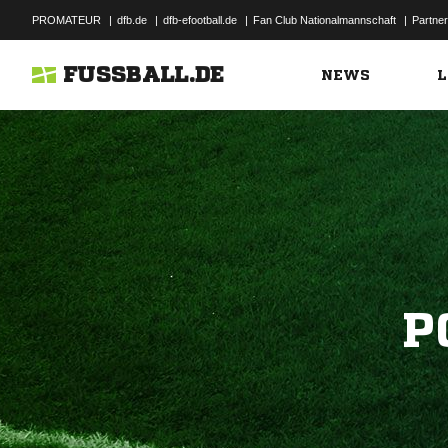
PROMATEUR
|
dfb.de
|
dfb-efootball.de
|
Fan Club Nationalmannschaft
|
Partner
FUSSBALL.DE
NEWS
L
P