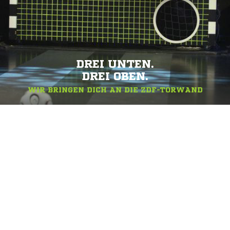
DREI UNTEN.
DREI OBEN.
WIR BRINGEN DICH AN DIE ZDF-TORWAND