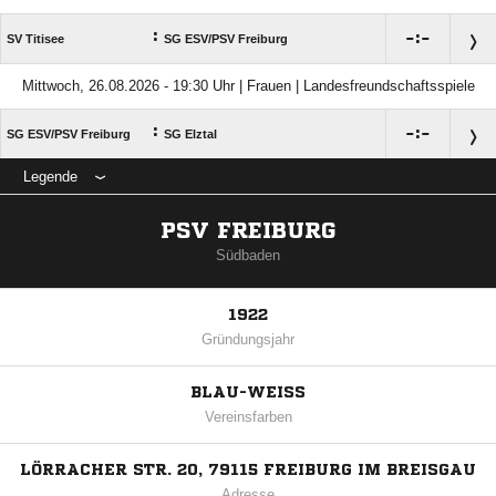
:

:

SV Titisee
SG ESV/​PSV Freiburg
Mittwoch, 26.08.2026 - 19:30 Uhr | Frauen | Landesfreundschaftsspiele
:

:

SG ESV/​PSV Freiburg
SG Elztal
Legende
PSV FREIBURG
Südbaden
1922
Gründungsjahr
BLAU-WEISS
Vereinsfarben
LÖRRACHER STR. 20, 79115 FREIBURG IM BREISGAU
Adresse