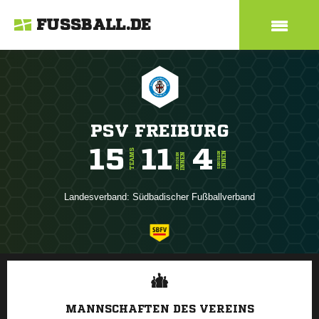
FUSSBALL.DE
PSV FREIBURG
15
11
4
TEAMS
INNEN
SENIOREN
INNEN
JUNIOREN
Landesverband:
Südbadischer Fußballverband
ANZEIGE
MANNSCHAFTEN DES VEREINS