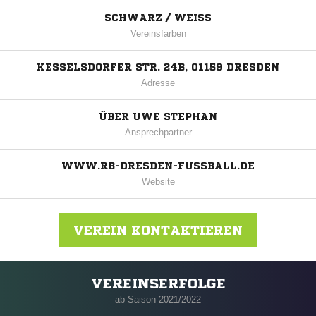
SCHWARZ / WEISS
Vereinsfarben
KESSELSDORFER STR. 24B, 01159 DRESDEN
Adresse
ÜBER UWE STEPHAN
Ansprechpartner
WWW.RB-DRESDEN-FUSSBALL.DE
Website
VEREIN KONTAKTIEREN
VEREINSERFOLGE
Nachricht an Racket- und Ballsport Dresden
ab Saison 2021/2022