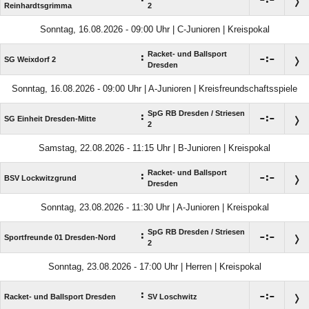

:

Reinhardtsgrimma
2
Sonntag, 16.08.2026 - 09:00 Uhr | C-Junioren | Kreispokal
Racket- und Ballsport
:

:

SG Weixdorf 2
Dresden
Sonntag, 16.08.2026 - 09:00 Uhr | A-Junioren | Kreisfreundschaftsspiele
SpG RB Dresden /​ Striesen
:

:

SG Einheit Dresden-Mitte
2
Samstag, 22.08.2026 - 11:15 Uhr | B-Junioren | Kreispokal
Racket- und Ballsport
:

:

BSV Lockwitzgrund
Dresden
Sonntag, 23.08.2026 - 11:30 Uhr | A-Junioren | Kreispokal
SpG RB Dresden /​ Striesen
:

:

Sportfreunde 01 Dresden-Nord
2
Sonntag, 23.08.2026 - 17:00 Uhr | Herren | Kreispokal
:

:

Racket- und Ballsport Dresden
SV Loschwitz