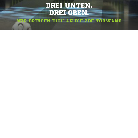
DREI UNTEN.
DREI OBEN.
WIR BRINGEN DICH AN DIE ZDF-TORWAND