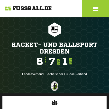
FUSSBALL.DE
RACKET- UND BALLSPORT
DRESDEN
8
7
1
TEAMS
INNEN
SENIOREN
INNEN
JUNIOREN
Landesverband:
Sächsischer Fußball-Verband
ANZEIGE