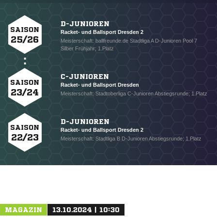
D-JUNIOREN
SAISON
Racket- und Ballsport Dresden 2
25/26
Meisterschaft: ballfreunde.de Stadtliga A D-Junioren Pool 7
Silber Frühjahr; 1.Platz
C-JUNIOREN
SAISON
Racket- und Ballsport Dresden
23/24
Meisterschaft: Stadtoberliga C-Junioren Abstiegsrunde; 1.Platz
D-JUNIOREN
SAISON
Racket- und Ballsport Dresden 2
22/23
Meisterschaft: Stadtliga B D-Junioren Abstiegsrunde; 1.Platz
MAGAZIN
13.10.2024 | 10:30