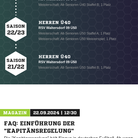
Meisterschaft: Alt-Senioren Ü40 Staffel B; 1.Platz
HERREN Ü40
SAISON
RSV Waltersdorf 09 Ü50
22/23
Meisterschaft: Alt-Senioren Ü50 Staffel A; 1.Platz
Meisterschaft: Alt-Senioren Ü50 Meisterspiel; 1.Platz
HERREN Ü40
SAISON
RSV Waltersdorf 09 Ü50
21/22
Meisterschaft: Alt-Senioren Ü50 Staffel B; 1.Platz
NACHRICHT SENDEN
* Pflichtfelder
MAGAZIN
22.09.2024 | 12:30
FAQ: EINFÜHRUNG DER
"KAPITÄNSREGELUNG"