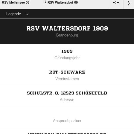
:

:

RSV Mellensee 08
RSV Waltersdorf 09
Legende
RSV WALTERSDORF 1909
Brandenburg
1909
Gründungsjahr
ROT-SCHWARZ
Vereinsfarben
SCHULSTR. 8, 12529 SCHÖNEFELD
Adresse
Ansprechpartner