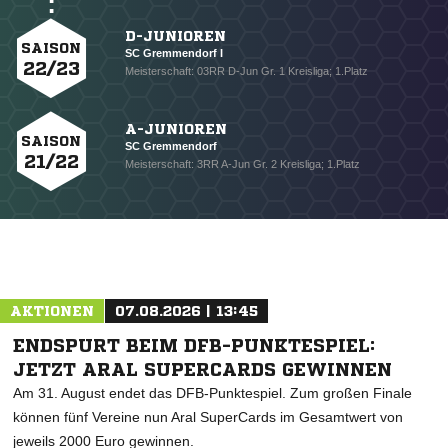
D-JUNIOREN
SAISON
SC Gremmendorf I
22/23
Meisterschaft: 03RR D-Jun Gr. 1 Kreisliga; 1.Platz
A-JUNIOREN
SAISON
SC Gremmendorf
21/22
Meisterschaft: 3RR A-Jun Gr. 2 Kreisliga; 1.Platz
AKTIONEN
07.08.2026 | 13:45
ENDSPURT BEIM DFB-PUNKTESPIEL:
JETZT ARAL SUPERCARDS GEWINNEN
Am 31. August endet das DFB-Punktespiel. Zum großen Finale
können fünf Vereine nun Aral SuperCards im Gesamtwert von
jeweils 2000 Euro gewinnen.