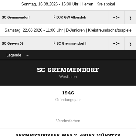
Sonntag, 16.08.2026 - 15:00 Uhr | Herren | Kreispokal
:

:

SC Gremmendorf
DJK GW Albersloh
Samstag, 22.08.2026 - 11:00 Uhr | D-Junioren | Kreisfreundschaftsspiele
:

:

SC Greven 09
SC Gremmendorf I
Legende
SC GREMMENDORF
Westfalen
1946
Gründungsjahr
Vereinsfarben
GREMMENDORFER WEG 7, 48167 MÜNSTER