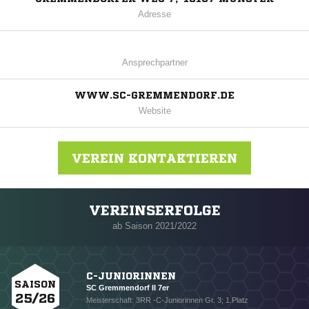
Adresse
Ansprechpartner
WWW.SC-GREMMENDORF.DE
Website
VEREIN KONTAKTIEREN
VEREINSERFOLGE
Nachricht an SC Gremmendorf
ab Saison 2021/2022
C-JUNIORINNEN
SAISON
SC Gremmendorf II 7er
25/26
Meisterschaft: 3RR -C-Juniorinnen Gr. 3; 1.Platz