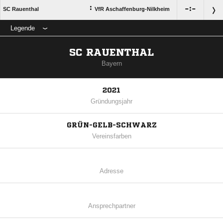
:

:

SC Rauenthal
VfR Aschaffenburg-Nilkheim
Legende
SC RAUENTHAL
Bayern
2021
Gründungsjahr
GRÜN-GELB-SCHWARZ
Vereinsfarben
Adresse
Ansprechpartner