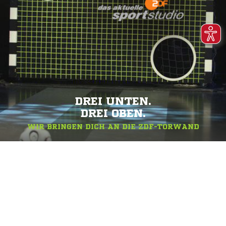
DREI UNTEN.
DREI OBEN.
WIR BRINGEN DICH AN DIE ZDF-TORWAND