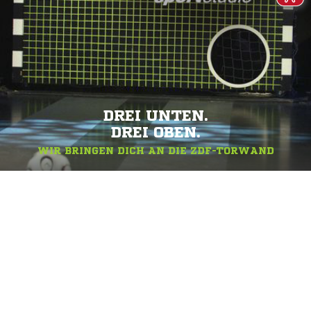
DREI UNTEN.
DREI OBEN.
WIR BRINGEN DICH AN DIE ZDF-TORWAND