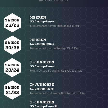
HERREN
SAISON
SG Castrop-Rauxel
25/26
Meisterschaft: Herren Kreisliga B2; 1.Platz
HERREN
SAISON
SG Castrop-Rauxel
24/25
Meisterschaft: Herren Kreisliga C2; 1.Platz
E-JUNIOREN
SAISON
SG Castrop-Rauxel
23/24
Meisterschaft: E-Junioren KL B Gr. 2; 1.Platz
D-JUNIOREN
SAISON
SG Castrop Rauxel
21/22
Meisterschaft: D-Junioren Kreisliga B1; 1.Platz
E-JUNIOREN
SG Castrop-Rauxel II