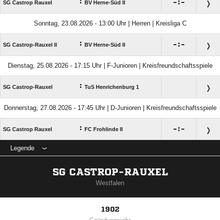
:

:

SG Castrop Rauxel
BV Herne-Süd II
Sonntag, 23.08.2026 - 13:00 Uhr | Herren | Kreisliga C
:

:

SG Castrop-Rauxel II
BV Herne-Süd II
Dienstag, 25.08.2026 - 17:15 Uhr | F-Junioren | Kreisfreundschaftsspiele
:
SG Castrop-Rauxel
TuS Henrichenburg 1
Donnerstag, 27.08.2026 - 17:45 Uhr | D-Junioren | Kreisfreundschaftsspiele
:

:

SG Castrop Rauxel
FC Frohlinde II
Legende
SG CASTROP-RAUXEL
Westfalen
1902