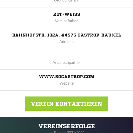
Gründungsjahr
ROT-WEISS
Vereinsfarben
BAHNHOFSTR. 132A, 44575 CASTROP-RAUXEL
Adresse
Ansprechpartner
WWW.SGCASTROP.COM
Website
VEREIN KONTAKTIEREN
VEREINSERFOLGE
Nachricht an SG Castrop-Rauxel
ab Saison 2021/2022