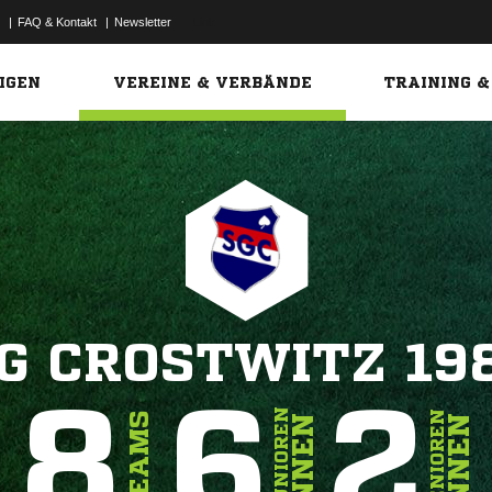
|
FAQ & Kontakt
|
Newsletter
Link
IGEN
VEREINE & VERBÄNDE
TRAINING &
G CROSTWITZ 19
8
6
2
JUNIOREN
SENIOREN
TEAMS
INNEN
INNEN