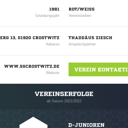
1981
ROT/WEISS
Gründungsjahr
Vereinsfarben
ERG 13, 01920 CROSTWITZ
THADDÄUS ZIESCH
Adresse
Ansprechpartner
WWW.SGCROSTWITZ.DE
VEREIN KONTAKT
Website
VEREINSERFOLGE
ab Saison 2021/2022
D-JUNIOREN