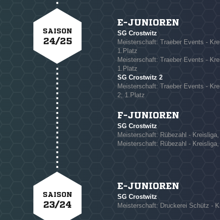
E-JUNIOREN
SAISON
SG Crostwitz
24/25
Meisterschaft: Traeber Events - Kreis
1.Platz
Meisterschaft: Traeber Events - Kreis
1.Platz
SG Crostwitz 2
Meisterschaft: Traeber Events - Kre
2; 1.Platz
F-JUNIOREN
SG Crostwitz
Meisterschaft: Rübezahl - Kreisliga, 
Meisterschaft: Rübezahl - Kreisliga, 
E-JUNIOREN
SAISON
SG Crostwitz
23/24
Meisterschaft: Druckerei Schütz - Kr