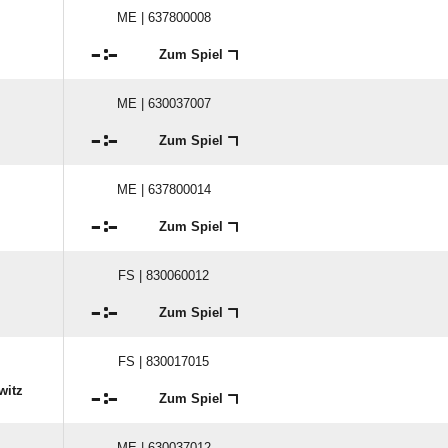
ME | 637800008

:

Zum Spiel
ME | 630037007

:

Zum Spiel
ME | 637800014

:

Zum Spiel
FS | 830060012

:

Zum Spiel
FS | 830017015
witz

:

Zum Spiel
ME | 630037012