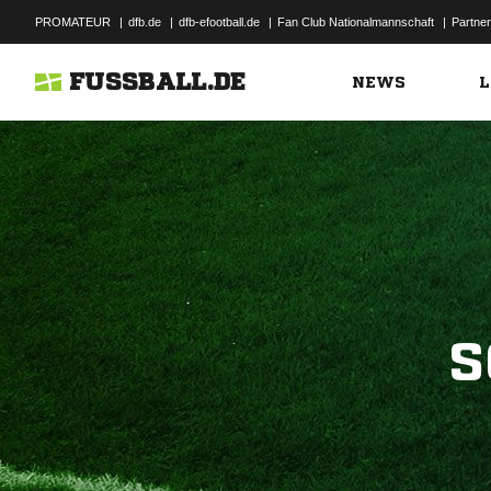
PROMATEUR
|
dfb.de
|
dfb-efootball.de
|
Fan Club Nationalmannschaft
|
Partner
FUSSBALL.DE
NEWS
L
S