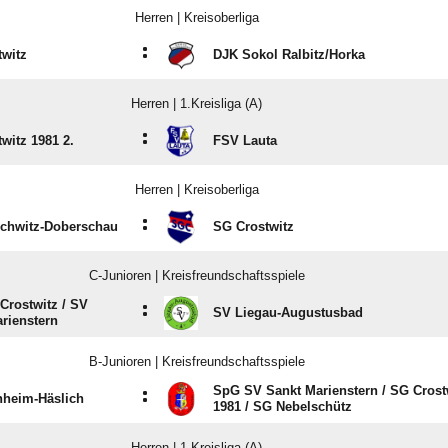
Herren | Kreisoberliga
:
witz
DJK Sokol Ralbitz/​Horka
Herren | 1.Kreisliga (A)
:
witz 1981 2.
FSV Lauta
Herren | Kreisoberliga
:
chwitz-Doberschau
SG Crostwitz
C-Junioren | Kreisfreundschaftsspiele
rostwitz /​ SV
:
SV Liegau-Augustusbad
rienstern
B-Junioren | Kreisfreundschaftsspiele
SpG SV Sankt Marienstern /​ SG Crost
:
hheim-Häslich
1981 /​ SG Nebelschütz
Herren | 1.Kreisliga (A)