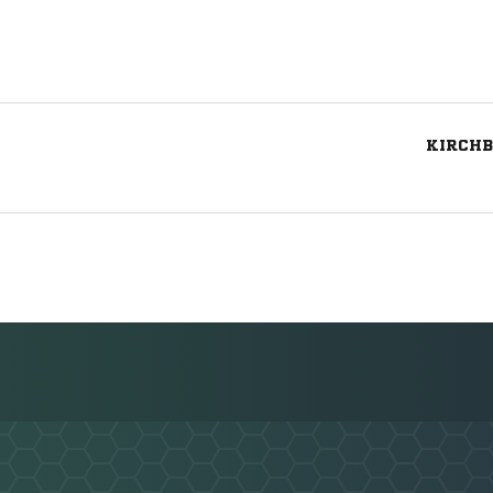
KIRCHB
Nachricht an SG Crostwitz 1981