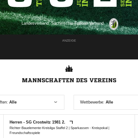
Landesverband:
Sächsischer Fußball-Verband
ANZEIGE
MANNSCHAFTEN DES VEREINS
ften:
Alle
Wettbewerbe:
Alle
Herren - SG Crostwitz 1981 2.
Richter-Bauelemente-Kreisliga Staffel 2
|
Sparkassen - Kreispokal
|
Freundschaftsspiele