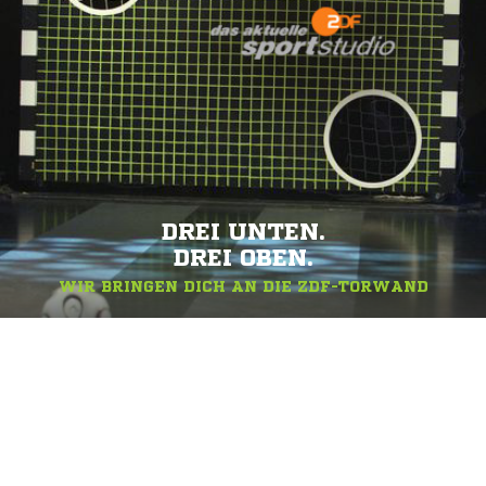
DREI UNTEN.
DREI OBEN.
WIR BRINGEN DICH AN DIE ZDF-TORWAND