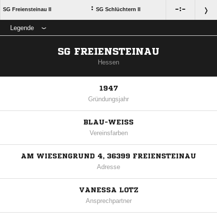
:

:

SG Freiensteinau II
SG Schlüchtern II
Legende
SG FREIENSTEINAU
Hessen
1947
Gründungsjahr
BLAU-WEISS
Vereinsfarben
AM WIESENGRUND 4, 36399 FREIENSTEINAU
Adresse
VANESSA LOTZ
Ansprechpartner