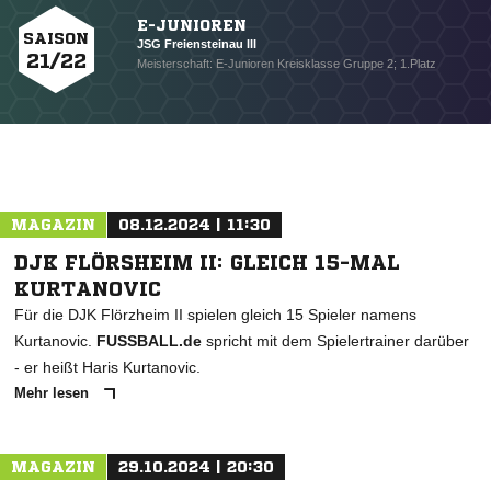
E-JUNIOREN
SAISON
JSG Freiensteinau III
21/22
Meisterschaft: E-Junioren Kreisklasse Gruppe 2; 1.Platz
MAGAZIN
08.12.2024 | 11:30
DJK FLÖRSHEIM II: GLEICH 15-MAL
KURTANOVIC
Für die DJK Flörzheim II spielen gleich 15 Spieler namens
Kurtanovic.
FUSSBALL.de
spricht mit dem Spielertrainer darüber
- er heißt Haris Kurtanovic.
Mehr lesen
MAGAZIN
29.10.2024 | 20:30