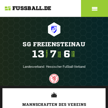
FUSSBALL.DE
SG FREIENSTEINAU
13
7
6
TEAMS
INNEN
SENIOREN
INNEN
JUNIOREN
Landesverband:
Hessischer Fußball-Verband
ANZEIGE
MANNSCHAFTEN DES VEREINS