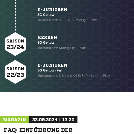
E-JUNIOREN
SG Geltow
Meisterschaft: 3.KK St 6 (Peters); 1.Platz
HERREN
SAISON
SG Geltow
23/24
Meisterschaft: Kreisliga B; 1.Platz
E-JUNIOREN
SAISON
SG Geltow (7er)
22/23
Meisterschaft: 3.Serie 3.KK St 5 (Pohlann); 1.Platz
NACHRICHT SENDEN
* Pflichtfelder
MAGAZIN
22.09.2024 | 12:30
FAQ: EINFÜHRUNG DER