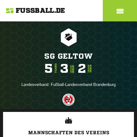
FUSSBALL.DE
SG GELTOW
5
3
2
TEAMS
INNEN
SENIOREN
INNEN
JUNIOREN
Landesverband:
Fußball-Landesverband Brandenburg
ANZEIGE
MANNSCHAFTEN DES VEREINS