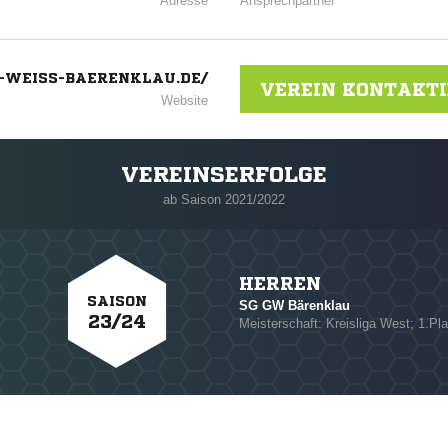
Adresse
Ansprechpartner
WEISS-BAERENKLAU.DE/
VEREIN KONTAKT
Website
VEREINSERFOLGE
ab Saison 2021/2022
HERREN
SAISON
SG GW Bärenklau
23/24
Meisterschaft: Kreisliga West; 1.Pla
NACHRICHT SENDE
* Pflichtfelder