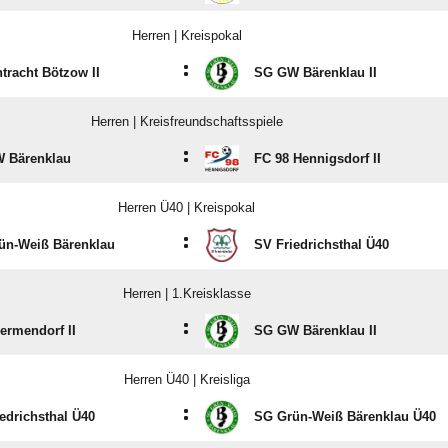
Herren | Kreispokal
:
tracht Bötzow II
SG GW Bärenklau II
Herren | Kreisfreundschaftsspiele
:
 Bärenklau
FC 98 Hennigsdorf II
Herren Ü40 | Kreispokal
:
ün-Weiß Bärenklau
SV Friedrichsthal Ü40
Herren | 1.Kreisklasse
:
ermendorf II
SG GW Bärenklau II
Herren Ü40 | Kreisliga
:
edrichsthal Ü40
SG Grün-Weiß Bärenklau Ü40