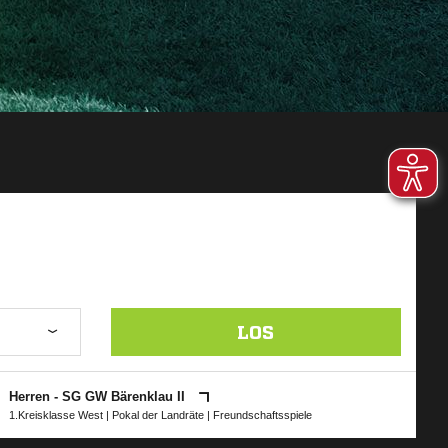
LOS
Herren - SG GW Bärenklau II
1.Kreisklasse West
|
Pokal der Landräte
| Freundschaftsspiele