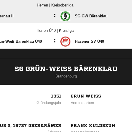
Herren | Kreisoberliga
:
rnau II
SG GW Bärenklau
Herren Ü40 | Kreisliga
:
ün-Weiß Bärenklau Ü40
Häsener SV Ü40
SG GRÜN-WEISS BÄRENKLAU
Brandenburg
1951
GRÜN WEISS
Gründungsjahr
Vereinsfarben
S 2, 16727 OBERKRÄMER
FRANK KULDSZUN