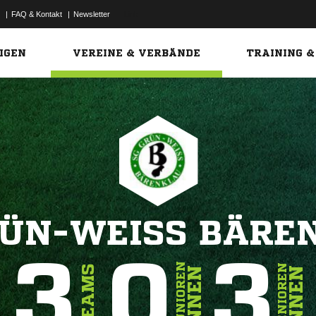
|
FAQ & Kontakt
|
Newsletter
Link
IGEN
VEREINE & VERBÄNDE
TRAINING &
RÜN-WEISS BÄREN
3
0
3
JUNIOREN
SENIOREN
TEAMS
INNEN
INNEN