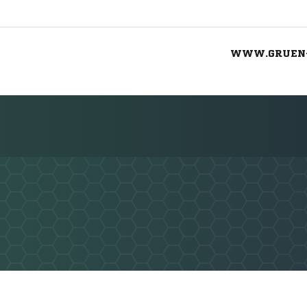
WWW.GRUEN-
Nachricht an SG Grün-Weiß Bärenklau