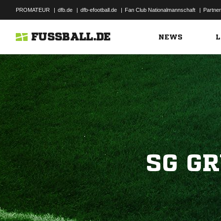
PROMATEUR
|
dfb.de
|
dfb-efootball.de
|
Fan Club Nationalmannschaft
|
Partner
FUSSBALL.DE
NEWS
L
SG G