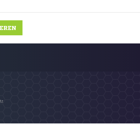
IEREN
tz
N