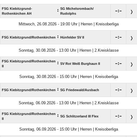
FSG Kiebitzgrund-
SG Michelsrombach/​
:

:

Rothenkirchen AH
Rudolphs
Mittwoch, 26.08.2026 - 19:00 Uhr | Herren | Kreisoberliga
:

:

FSG Kiebitzgrund/​Rothenkirchen
Hünfelder SV II
Sonntag, 30.08.2026 - 13:00 Uhr | Herren | 2.Kreisklasse
FSG Kiebitzgrund/​Rothenkirchen
:

:

SV Rot Weiß Burghaun II
II
Sonntag, 30.08.2026 - 15:00 Uhr | Herren | Kreisoberliga
:

:

FSG Kiebitzgrund/​Rothenkirchen
SG Friedewald/​Ausbach
Sonntag, 06.09.2026 - 13:00 Uhr | Herren | 2.Kreisklasse
FSG Kiebitzgrund/​Rothenkirchen
:

:

SG Schlitzerland III Flex
II
Sonntag, 06.09.2026 - 15:00 Uhr | Herren | Kreisoberliga