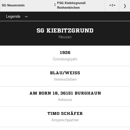
FSG Kiebitzgrund/​
:

:

SG Neuenstein
Rothenkirchen
Legende
SG KIEBITZGRUND
Hessen
1926
Gründungsjahr
BLAU/WEISS
Vereinsfarben
AM BORN 18, 36151 BURGHAUN
Adresse
TIMO SCHÄFER
Ansprechpartner