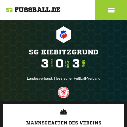
FUSSBALL.DE
SG KIEBITZGRUND
3
0
3
TEAMS
INNEN
SENIOREN
INNEN
JUNIOREN
Landesverband:
Hessischer Fußball-Verband
ANZEIGE
MANNSCHAFTEN DES VEREINS