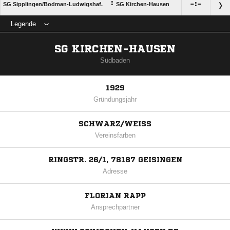
:

:

SG Sipplingen/​Bodman-Ludwigshaf.
SG Kirchen-Hausen
Legende
SG KIRCHEN-HAUSEN
Südbaden
1929
Gründungsjahr
SCHWARZ/WEISS
Vereinsfarben
RINGSTR. 26/1, 78187 GEISINGEN
Adresse
FLORIAN RAPP
Ansprechpartner