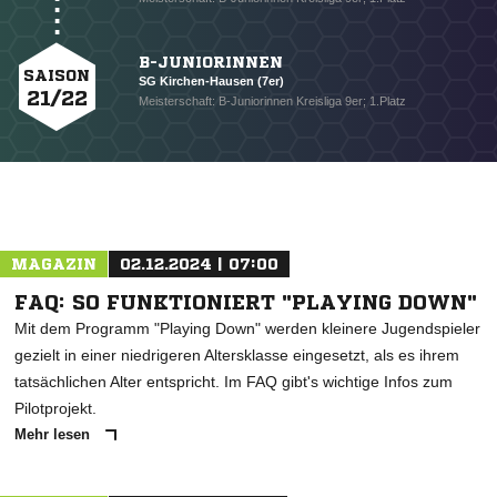
B-JUNIORINNEN
SAISON
SG Kirchen-Hausen (7er)
21/22
Meisterschaft: B-Juniorinnen Kreisliga 9er; 1.Platz
NACHRICHT SENDEN
MAGAZIN
02.12.2024 | 07:00
* Pflichtfelder
FAQ: SO FUNKTIONIERT "PLAYING DOWN"
Mit dem Programm "Playing Down" werden kleinere Jugendspieler
gezielt in einer niedrigeren Altersklasse eingesetzt, als es ihrem
tatsächlichen Alter entspricht. Im FAQ gibt's wichtige Infos zum
Pilotprojekt.
Mehr lesen