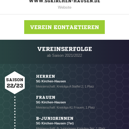
WWW.SGKIRCHEN-HAUSEN.DE
Website
VEREIN KONTAKTIEREN
VEREINSERFOLGE
Nachricht an SG Kirchen-Hausen
ab Saison 2021/2022
HERREN
SAISON
SG Kirchen-Hausen
22/23
Meisterschaft: Kreisliga A Staffel 2; 1.Platz
FRAUEN
SG Kirchen-Hausen
Meisterschaft: Kreisliga A1 Frauen; 1.Platz
B-JUNIORINNEN
SG Kirchen-Hausen (7er)
Meisterschaft: B-Juniorinnen Kreisliga 9er; 1.Platz