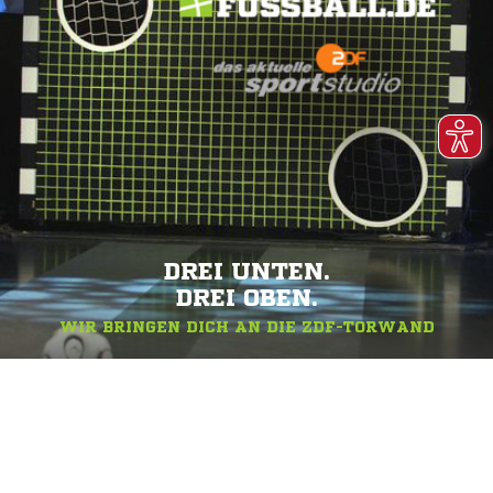
DREI UNTEN.
DREI OBEN.
WIR BRINGEN DICH AN DIE ZDF-TORWAND