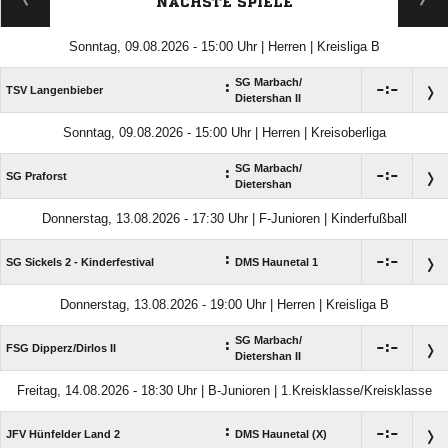
NÄCHSTE SPIELE
Sonntag, 09.08.2026 - 15:00 Uhr | Herren | Kreisliga B
SG Marbach/​
:

:

TSV Langenbieber
Dietershan II
Sonntag, 09.08.2026 - 15:00 Uhr | Herren | Kreisoberliga
SG Marbach/​
:

:

SG Praforst
Dietershan
Donnerstag, 13.08.2026 - 17:30 Uhr | F-Junioren | Kinderfußball
:

:

SG Sickels 2 - Kinderfestival
DMS Haunetal 1
Donnerstag, 13.08.2026 - 19:00 Uhr | Herren | Kreisliga B
SG Marbach/​
:

:

FSG Dipperz/​Dirlos II
Dietershan II
Freitag, 14.08.2026 - 18:30 Uhr | B-Junioren | 1.Kreisklasse/Kreisklasse
:

:

JFV Hünfelder Land 2
DMS Haunetal (X)