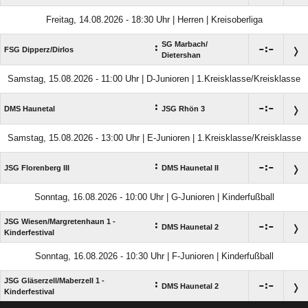
Freitag, 14.08.2026 - 18:30 Uhr | Herren | Kreisoberliga
SG Marbach/​
:

:

FSG Dipperz/​Dirlos
Dietershan
Samstag, 15.08.2026 - 11:00 Uhr | D-Junioren | 1.Kreisklasse/Kreisklasse
:

:

DMS Haunetal
JSG Rhön 3
Samstag, 15.08.2026 - 13:00 Uhr | E-Junioren | 1.Kreisklasse/Kreisklasse
:

:

JSG Florenberg III
DMS Haunetal II
Sonntag, 16.08.2026 - 10:00 Uhr | G-Junioren | Kinderfußball
JSG Wiesen/​Margretenhaun 1 -
:

:

DMS Haunetal 2
Kinderfestival
Sonntag, 16.08.2026 - 10:30 Uhr | F-Junioren | Kinderfußball
JSG Gläserzell/​Maberzell 1 -
:

:

DMS Haunetal 2
Kinderfestival