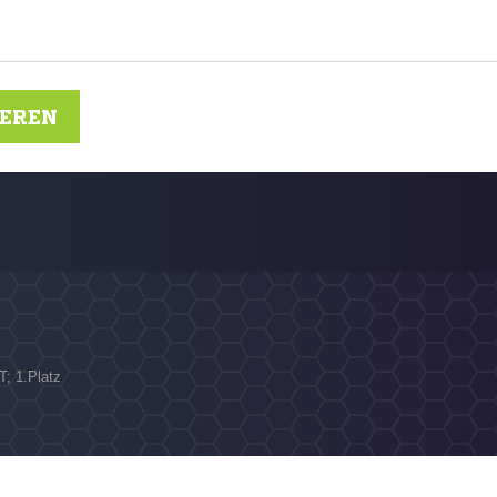
IEREN
T; 1.Platz
N