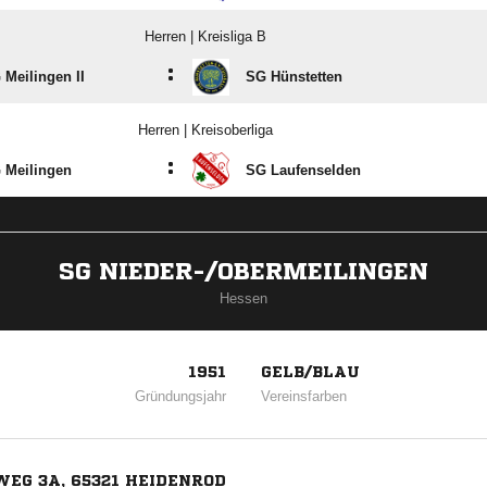
Herren | Kreisliga B
:
 Meilingen II
SG Hünstetten
Herren | Kreisoberliga
:
 Meilingen
SG Laufenselden
SG NIEDER-/OBERMEILINGEN
Hessen
1951
GELB/BLAU
Gründungsjahr
Vereinsfarben
EG 3A, 65321 HEIDENROD