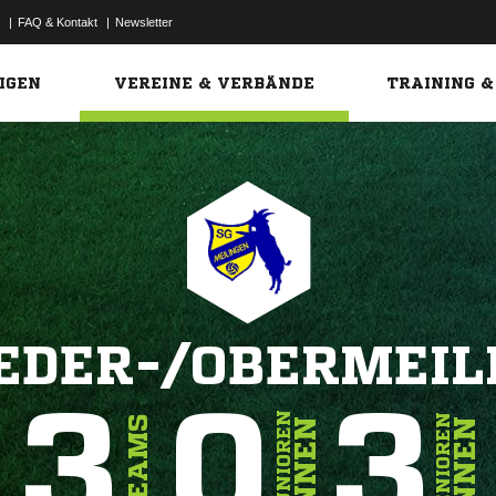
|
FAQ & Kontakt
|
Newsletter
Link
IGEN
VEREINE & VERBÄNDE
TRAINING &
IEDER-/OBERMEIL
3
0
3
JUNIOREN
SENIOREN
TEAMS
INNEN
INNEN