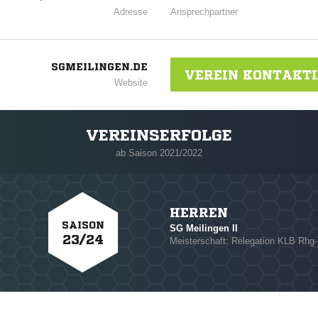
Adresse
Ansprechpartner
SGMEILINGEN.DE
VEREIN KONTAKT
Website
VEREINSERFOLGE
n
ab Saison 2021/2022
HERREN
SAISON
SG Meilingen II
23/24
Meisterschaft: Relegation KLB Rhg-
NACHRICHT SENDE
* Pflichtfelder