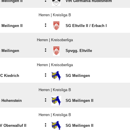
:
 Meilingen II
VfR Germania Rüdesheim
Herren | Kreisliga B
:
 Meilingen II
SG Eltville II /​ Erbach I
Herren | Kreisoberliga
:
 Meilingen
Spvgg. Eltville
Herren | Kreisoberliga
:
FC Kiedrich
SG Meilingen
Herren | Kreisliga B
:
 Hohenstein
SG Meilingen II
Herren | Kreisliga B
:
V Oberwalluf II
SG Meilingen II