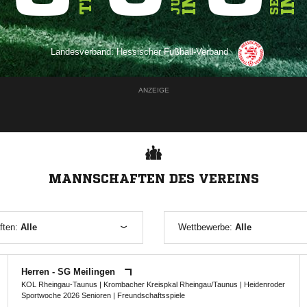
Landesverband:
Hessischer Fußball-Verband
ANZEIGE
MANNSCHAFTEN DES VEREINS
ften:
Alle
Wettbewerbe:
Alle
Herren - SG Meilingen
KOL Rheingau-Taunus
|
Krombacher Kreispkal Rheingau/Taunus
|
Heidenroder
Sportwoche 2026 Senioren
| Freundschaftsspiele