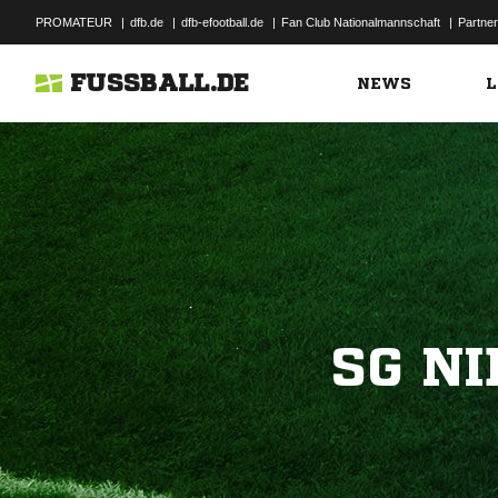
PROMATEUR
|
dfb.de
|
dfb-efootball.de
|
Fan Club Nationalmannschaft
|
Partner
FUSSBALL.DE
NEWS
L
SG N