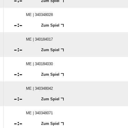

:

Zum Spiel
ME | 340348028

:

Zum Spiel
ME | 340184017

:

Zum Spiel
ME | 340184030

:

Zum Spiel
ME | 340348042

:

Zum Spiel
ME | 340348071

:

Zum Spiel