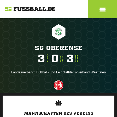
FUSSBALL.DE
SG OBERENSE
3
0
3
TEAMS
INNEN
SENIOREN
INNEN
JUNIOREN
Landesverband:
Fußball- und Leichtathletik-Verband Westfalen
ANZEIGE
MANNSCHAFTEN DES VEREINS