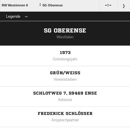
:

:

RW Westönnen II
SG Oberense
Legende
SG OBERENSE
Westfalen
1973
Gründungsjahr
GRÜN/WEISS
Vereinsfarben
SCHLOTWEG 7, 59469 ENSE
Adresse
FREDERICK SCHLÖSSER
Ansprechpartner