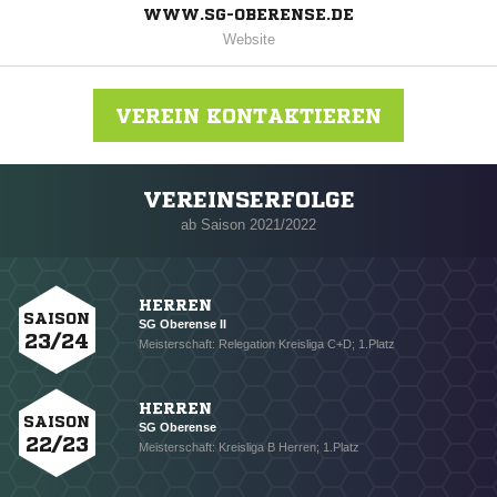
WWW.SG-OBERENSE.DE
Website
VEREIN KONTAKTIEREN
VEREINSERFOLGE
Nachricht an SG Oberense
ab Saison 2021/2022
HERREN
SAISON
SG Oberense II
23/24
Meisterschaft: Relegation Kreisliga C+D; 1.Platz
HERREN
SAISON
SG Oberense
22/23
Meisterschaft: Kreisliga B Herren; 1.Platz