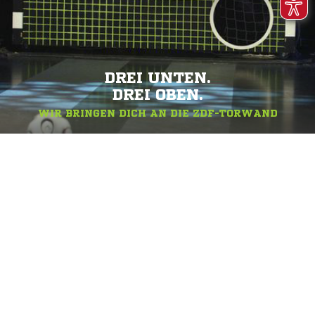
DREI UNTEN.
DREI OBEN.
WIR BRINGEN DICH AN DIE ZDF-TORWAND