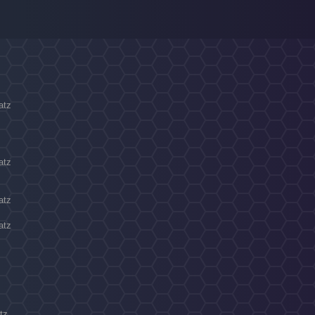
atz
N
atz
atz
atz
tz