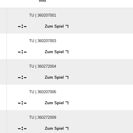
Info
TU | 360207001

:

Zum Spiel
TU | 360207003

:

Zum Spiel
TU | 360272004

:

Zum Spiel
TU | 360207006

:

Zum Spiel
TU | 360272009

:

Zum Spiel