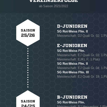
VEREINSERFOLGE
ab Saison 2021/2022
D-JUNIOREN
SAISON
SG Rot-Weiss Ffm. II
25/26
Meisterschaft: DJ Quali Gr. 02; 1.Pl
E-JUNIOREN
SG Rot-Weiss Ffm.
NACHRICHT SENDE
Meisterschaft: EJ Quali Gr. 03; 1.Pl
Meisterschaft: EJKL F; 1.Platz
* Pflichtfelder
SG Rot-Weiss Ffm. II
Meisterschaft: EJ Quali Gr. 04; 1.Pl
SG Rot-Weiss Ffm. III
Meisterschaft: EJ Quali Gr. 19; 1.Pl
B-JUNIOREN
SAISON
SG Rot-Weiss Ffm.
24/25
Meisterschaft: BJ Hessenliga; 1.Pla