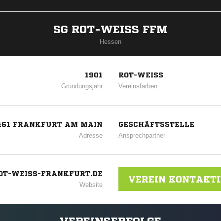
SG ROT-WEISS FFM
Hessen
1901
ROT-WEISS
Gründungsjahr
Vereinsfarben
0461 FRANKFURT AM MAIN
GESCHÄFTSSTELLE
Adresse
Ansprechpartner
T-WEISS-FRANKFURT.DE
VEREIN KONTAKT
Website