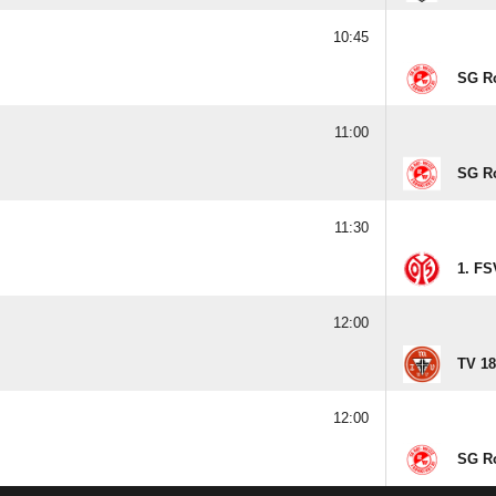
10:45
SG Ro
11:00
SG Ro
11:30
1. FS
12:00
TV 18
12:00
SG Ro