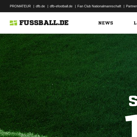
PROMATEUR
|
dfb.de
|
dfb-efootball.de
|
Fan Club Nationalmannschaft
|
Partner
FUSSBALL.DE
NEWS
L