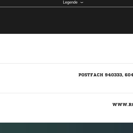
Legende
POSTFACH 940333, 6
WWW.RO