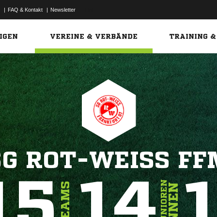
|
FAQ & Kontakt
|
Newsletter
Link
IGEN
VEREINE & VERBÄNDE
TRAINING &
SG ROT-WEISS FF
15
14
JUNIOREN
TEAMS
INNEN