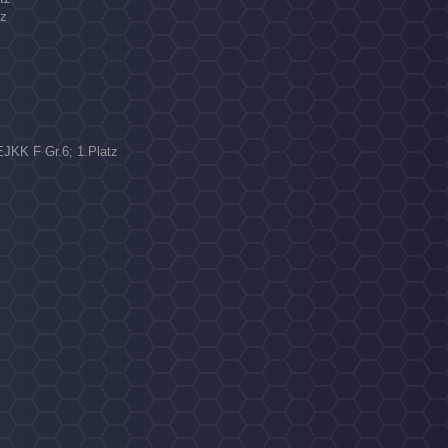
tz
EJKK F Gr.6; 1.Platz