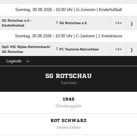
Sonntag, 30.08.2026 - 10:00 Uhr | G-Junioren | Kinderfußball
SG Rotschau e.V. -
:

:

SG Rotschau e.V.
Kinderfestival
Sonntag, 30.08.2026 - 10:00 Uhr | C-Junioren | 1.Kreisklasse
SpG VSC Mylau-Reichenbach/​
:

:

FC Teutonia Netzschkau
SG Rotschau
Legende
SG ROTSCHAU
Sachsen
1945
Gründungsjahr
ROT SCHWARZ
Vereinsfarben