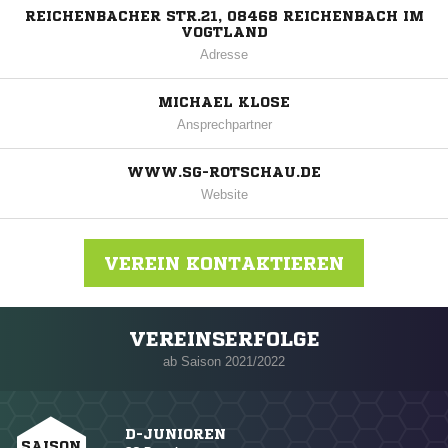
REICHENBACHER STR.21, 08468 REICHENBACH IM
VOGTLAND
Adresse
MICHAEL KLOSE
Ansprechpartner
WWW.SG-ROTSCHAU.DE
Website
VEREIN KONTAKTIEREN
VEREINSERFOLGE
Nachricht an SG Rotschau
ab Saison 2021/2022
D-JUNIOREN
SAISON