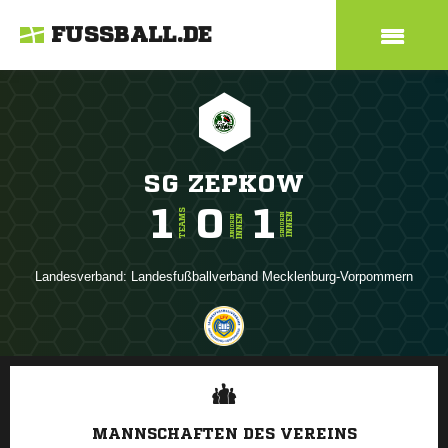
FUSSBALL.DE
SG ZEPKOW
1
0
1
TEAMS
INNEN
SENIOREN
INNEN
JUNIOREN
Landesverband:
Landesfußballverband Mecklenburg-Vorpommern
ANZEIGE
MANNSCHAFTEN DES VEREINS