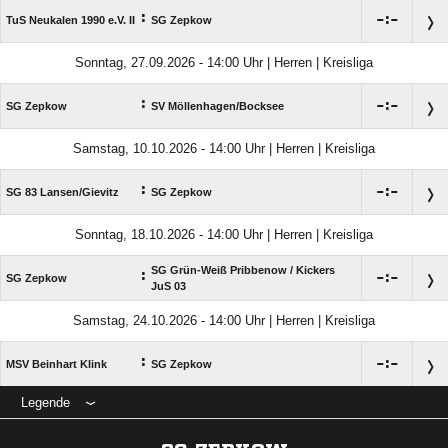
:

:

TuS Neukalen 1990 e.V. II
SG Zepkow
Sonntag, 27.09.2026 - 14:00 Uhr | Herren | Kreisliga
:

:

SG Zepkow
SV Möllenhagen/​Bocksee
Samstag, 10.10.2026 - 14:00 Uhr | Herren | Kreisliga
:

:

SG 83 Lansen/​Gievitz
SG Zepkow
Sonntag, 18.10.2026 - 14:00 Uhr | Herren | Kreisliga
SG Grün-Weiß Pribbenow /​ Kickers
:

:

SG Zepkow
JuS 03
Samstag, 24.10.2026 - 14:00 Uhr | Herren | Kreisliga
:

:

MSV Beinhart Klink
SG Zepkow
Legende