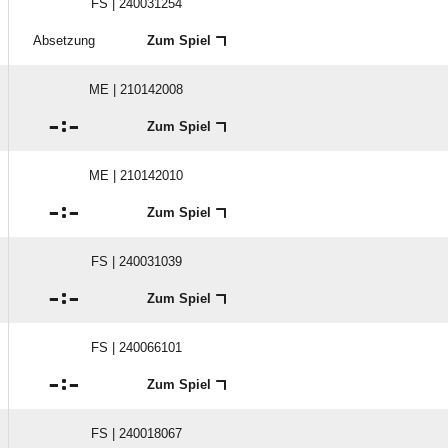
FS | 240031254
Absetzung
Zum Spiel
ME | 210142008

:

Zum Spiel
ME | 210142010

:

Zum Spiel
FS | 240031039

:

Zum Spiel
FS | 240066101

:

Zum Spiel
FS | 240018067