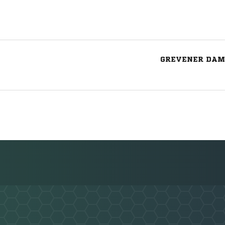
GREVENER DAM
Nachricht an SpVg Emsdetten 05