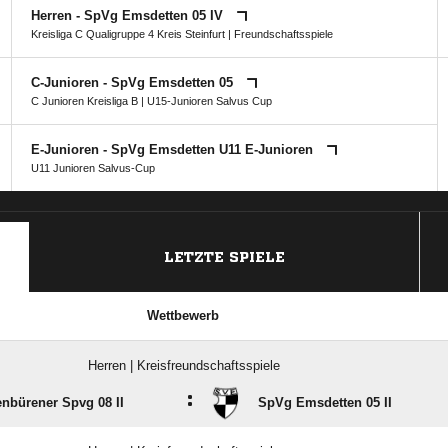
Herren - SpVg Emsdetten 05 IV
Kreisliga C Qualigruppe 4 Kreis Steinfurt
| Freundschaftsspiele
C-Junioren - SpVg Emsdetten 05
C Junioren Kreisliga B
|
U15-Junioren Salvus Cup
E-Junioren - SpVg Emsdetten U11 E-Junioren
U11 Junioren Salvus-Cup
ANZEIGE
LETZTE SPIELE
Wettbewerb
Herren | Kreisfreundschaftsspiele
:
enbürener Spvg 08 II
SpVg Emsdetten 05 II