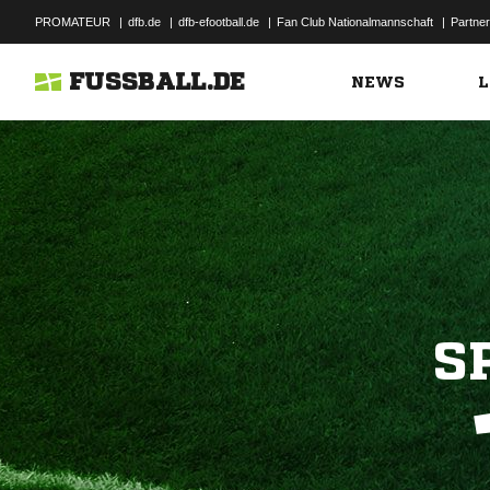
PROMATEUR
|
dfb.de
|
dfb-efootball.de
|
Fan Club Nationalmannschaft
|
Partner
FUSSBALL.DE
NEWS
L
S