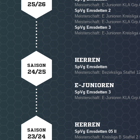
25/26
Meisterschaft: E-Junioren KLA Grp 
SpVg Emsdetten 2
Meisterschaft: E Junioren Kreisliga
Meisterschaft: E-Junioren KLA Grp 
NACHRICHT SENDE
SpVg Emsdetten 3
Meisterschaft: E-Junioren Kreisliga 
* Pflichtfelder
HERREN
SAISON
SpVg Emsdetten
24/25
Meisterschaft: Bezirksliga Staffel 12
E-JUNIOREN
SpVg Emsdetten 3
Meisterschaft: E-Junioren KLA Grp 
HERREN
SAISON
SpVg Emsdetten 05 II
23/24
Meisterschaft: Kreisliga B Staffel 2 