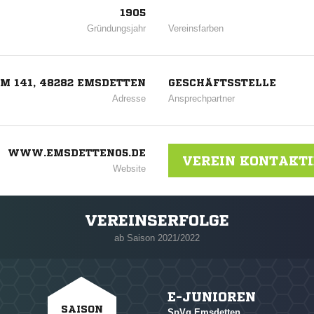
1905
Gründungsjahr
Vereinsfarben
M 141, 48282 EMSDETTEN
GESCHÄFTSSTELLE
Adresse
Ansprechpartner
WWW.EMSDETTEN05.DE
VEREIN KONTAKT
Website
VEREINSERFOLGE
ab Saison 2021/2022
E-JUNIOREN
SAISON
SpVg Emsdetten