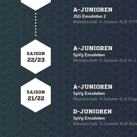
A-JUNIOREN
JSG Emsdetten 2
Meisterschaft: A-Junioren KLB ST/T
A-JUNIOREN
SAISON
SpVg Emsdetten
22/23
Meisterschaft: A-Junioren KLA Gr 1
A-JUNIOREN
SAISON
SpVg Emsdetten
21/22
Meisterschaft: A-Junioren KLA Grup
D-JUNIOREN
SpVg Emsdetten
Meisterschaft: D-Junioren KLB Meis