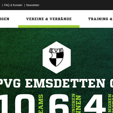
|
FAQ & Kontakt
|
Newsletter
Link
IGEN
VEREINE & VERBÄNDE
TRAINING &
PVG EMSDETTEN 
10
6
4
JUNIOREN
SENIOREN
TEAMS
INNEN
I