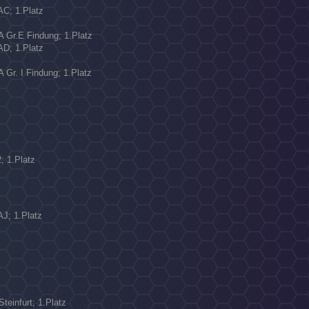
AC; 1.Platz
 A Gr.E Findung; 1.Platz
AD; 1.Platz
N
A Gr. I Findung; 1.Platz
; 1.Platz
AJ; 1.Platz
Steinfurt; 1.Platz