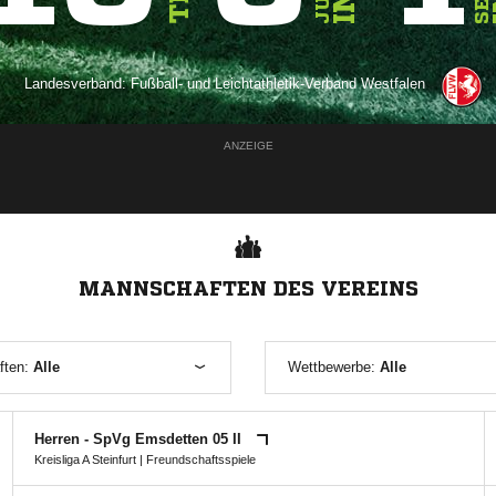
Landesverband:
Fußball- und Leichtathletik-Verband Westfalen
ANZEIGE
MANNSCHAFTEN DES VEREINS
ften:
Alle
Wettbewerbe:
Alle
Herren - SpVg Emsdetten 05 II
Kreisliga A Steinfurt
| Freundschaftsspiele