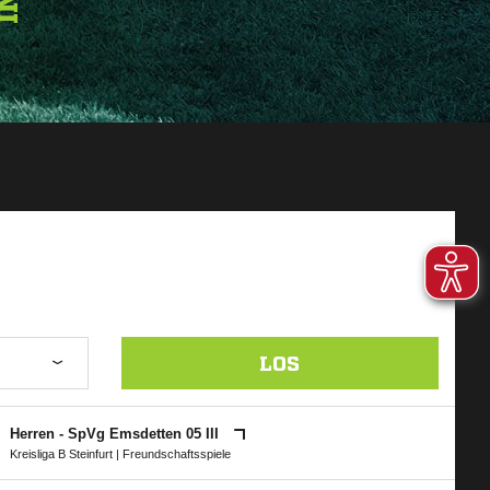
LOS
Herren - SpVg Emsdetten 05 III
Kreisliga B Steinfurt
| Freundschaftsspiele