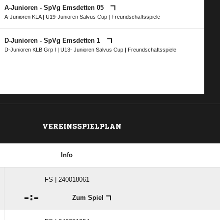
A-Junioren - SpVg Emsdetten 05
A-Junioren KLA
|
U19-Junioren Salvus Cup
| Freundschaftsspiele
D-Junioren - SpVg Emsdetten 1
D-Junioren KLB Grp I
|
U13- Junioren Salvus Cup
| Freundschaftsspiele
VEREINSSPIELPLAN
Info
FS | 240018061

:

Zum Spiel