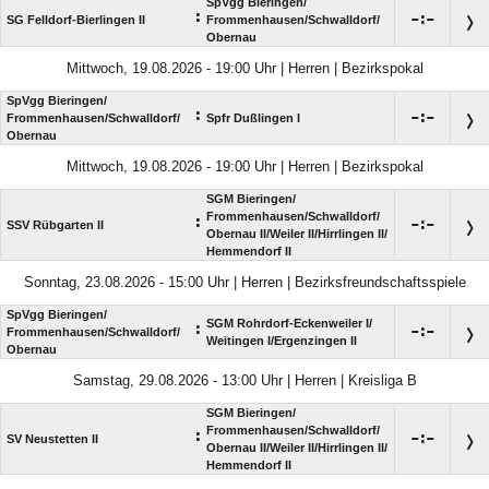
SpVgg Bieringen/​
:

:

SG Felldorf-Bierlingen II
Frommenhausen/​Schwalldorf/​
Obernau
Mittwoch, 19.08.2026 - 19:00 Uhr | Herren | Bezirkspokal
SpVgg Bieringen/​
:

:

Frommenhausen/​Schwalldorf/​
Spfr Dußlingen I
Obernau
Mittwoch, 19.08.2026 - 19:00 Uhr | Herren | Bezirkspokal
SGM Bieringen/​
Frommenhausen/​Schwalldorf/​
:

:

SSV Rübgarten II
Obernau II/​Weiler II/​Hirrlingen II/​
Hemmendorf II
Sonntag, 23.08.2026 - 15:00 Uhr | Herren | Bezirksfreundschaftsspiele
SpVgg Bieringen/​
SGM Rohrdorf-Eckenweiler I/​
:

:

Frommenhausen/​Schwalldorf/​
Weitingen I/​Ergenzingen II
Obernau
Samstag, 29.08.2026 - 13:00 Uhr | Herren | Kreisliga B
SGM Bieringen/​
Frommenhausen/​Schwalldorf/​
:

:

SV Neustetten II
Obernau II/​Weiler II/​Hirrlingen II/​
Hemmendorf II