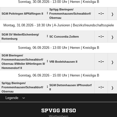
Sonntag, 30.08.2026 - 13:00 Uhr | Herren | Kreisliga B
SpVgg Bieringen/​
:

:

SGM Poltringen II/​Pfäffingen II
Frommenhausen/​Schwalldorf/​
Obernau
Montag, 31.08.2026 - 18:30 Uhr | A-Junioren | Bezirksfreundschaftsspiele
SGM SV Weiler/​Eichenberg/​
:

:

SC Concordia Zollern
Rottenburg
Sonntag, 06.09.2026 - 13:00 Uhr | Herren | Kreisliga B
SGM Bieringen/​
Frommenhausen/​Schwalldorf/​
:

:

VfB Bodelshausen II
Obernau II/​Weiler II/​Hirrlingen II/​
Hemmendorf II
Sonntag, 06.09.2026 - 15:00 Uhr | Herren | Kreisliga B
SpVgg Bieringen/​
SGM Dettenhausen I/​Pfrondorf
:

:

Frommenhausen/​Schwalldorf/​
II
Obernau
Legende
SPVGG BFSO
Württemberg