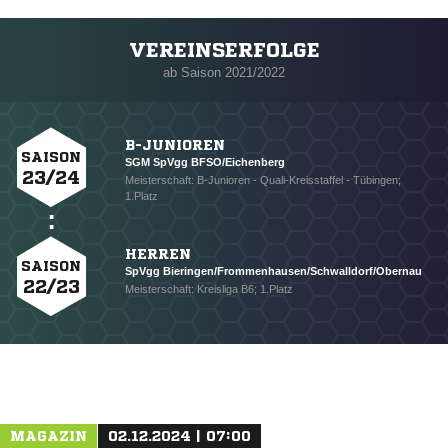
VEREINSERFOLGE
Nachricht an SpVgg BFSO
ab Saison 2021/2022
B-JUNIOREN
SAISON
SGM SpVgg BFSO/Eichenberg
23/24
Meisterschaft: B-Junioren - Quali-Kreisstaffel - Tübingen;
1.Platz
HERREN
SAISON
SpVgg Bieringen/Frommenhausen/Schwalldorf/Obernau
22/23
Meisterschaft: Kreisliga B6; 1.Platz
MAGAZIN
02.12.2024 | 07:00