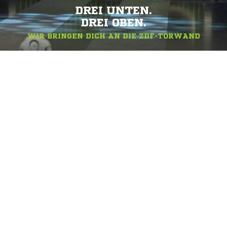
DREI UNTEN.
DREI OBEN.
WIR BRINGEN DICH AN DIE ZDF-TORWAND