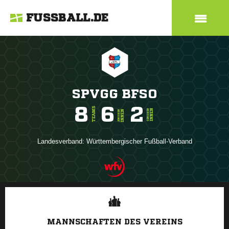
FUSSBALL.DE
SPVGG BFSO
8
6
2
TEAMS
INNEN
SENIOREN
INNEN
JUNIOREN
Landesverband:
Württembergischer Fußball-Verband
ANZEIGE
MANNSCHAFTEN DES VEREINS