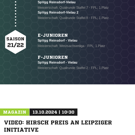
SpVgg Reinsdorf-Vielau
Meisterschaft: Qualirunde Staffel 7 - FPL; 1.Platz
NACHRICHT SENDEN
SpVgg Reinsdorf-Vielau 2
Meisterschaft: Qualirunde Staffel 8 - FPL; 1.Platz
* Pflichtfelder
E-JUNIOREN
SAISON
SpVgg Reinsdorf - Vielau
21/22
Meisterschaft: Westsachsenliga - FPL; 1.Platz
F-JUNIOREN
SpVgg Reinsdorf - Vielau
Meisterschaft: Qualirunde Staffel 2 - FPL; 1.Platz
MAGAZIN
13.10.2024 | 10:30
VIDEO: HIRSCH PREIS AN LEIPZIGER
INITIATIVE