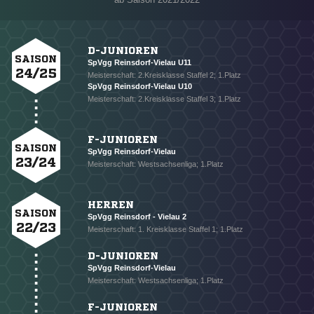
D-JUNIOREN
SAISON
SpVgg Reinsdorf-Vielau U11
24/25
Meisterschaft: 2.Kreisklasse Staffel 2; 1.Platz
SpVgg Reinsdorf-Vielau U10
Meisterschaft: 2.Kreisklasse Staffel 3; 1.Platz
F-JUNIOREN
SAISON
SpVgg Reinsdorf-Vielau
23/24
Meisterschaft: Westsachsenliga; 1.Platz
HERREN
SAISON
SpVgg Reinsdorf - Vielau 2
22/23
Meisterschaft: 1. Kreisklasse Staffel 1; 1.Platz
D-JUNIOREN
SpVgg Reinsdorf-Vielau
Meisterschaft: Westsachsenliga; 1.Platz
F-JUNIOREN