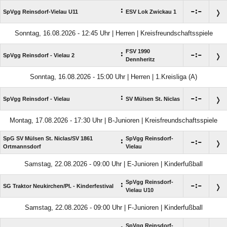
:

:

SpVgg Reinsdorf-Vielau U11
ESV Lok Zwickau 1
Sonntag, 16.08.2026 - 12:45 Uhr | Herren | Kreisfreundschaftsspiele
FSV 1990
:

:

SpVgg Reinsdorf - Vielau 2
Dennheritz
Sonntag, 16.08.2026 - 15:00 Uhr | Herren | 1.Kreisliga (A)
:

:

SpVgg Reinsdorf - Vielau
SV Mülsen St. Niclas
Montag, 17.08.2026 - 17:30 Uhr | B-Junioren | Kreisfreundschaftsspiele
SpG SV Mülsen St. Niclas/​SV 1861
SpVgg Reinsdorf-
:

:

Ortmannsdorf
Vielau
Samstag, 22.08.2026 - 09:00 Uhr | E-Junioren | Kinderfußball
SpVgg Reinsdorf-
:

:

SG Traktor Neukirchen/​Pl. - Kinderfestival
Vielau U10
Samstag, 22.08.2026 - 09:00 Uhr | F-Junioren | Kinderfußball
SpVgg Reinsdorf-