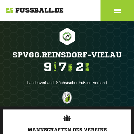
FUSSBALL.DE
SPVGG.REINSDORF-VIELAU
9
7
2
TEAMS
INNEN
SENIOREN
INNEN
JUNIOREN
Landesverband:
Sächsischer Fußball-Verband
ANZEIGE
MANNSCHAFTEN DES VEREINS