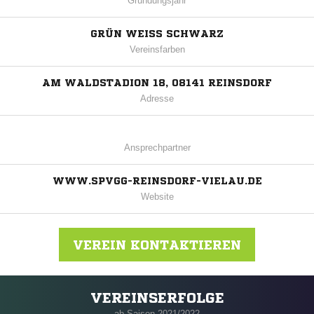
Gründungsjahr
GRÜN WEISS SCHWARZ
Vereinsfarben
AM WALDSTADION 18, 08141 REINSDORF
Adresse
Ansprechpartner
WWW.SPVGG-REINSDORF-VIELAU.DE
Website
VEREIN KONTAKTIEREN
VEREINSERFOLGE
Nachricht an Spvgg.Reinsdorf-Vielau
ab Saison 2021/2022