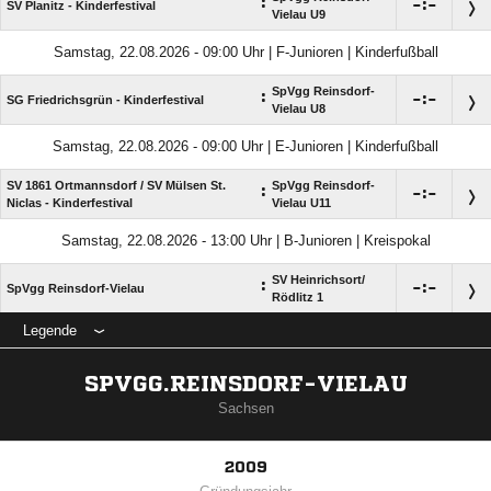
:

:

SV Planitz - Kinderfestival
Vielau U9
Samstag, 22.08.2026 - 09:00 Uhr | F-Junioren | Kinderfußball
SpVgg Reinsdorf-
:

:

SG Friedrichsgrün - Kinderfestival
Vielau U8
Samstag, 22.08.2026 - 09:00 Uhr | E-Junioren | Kinderfußball
SV 1861 Ortmannsdorf /​ SV Mülsen St.
SpVgg Reinsdorf-
:

:

Niclas - Kinderfestival
Vielau U11
Samstag, 22.08.2026 - 13:00 Uhr | B-Junioren | Kreispokal
SV Heinrichsort/​
:

:

SpVgg Reinsdorf-Vielau
Rödlitz 1
Legende
SPVGG.REINSDORF-VIELAU
Sachsen
2009