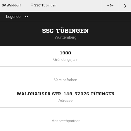
:

:

SV Walddorf
SSC Tübingen
Legende
SSC TÜBINGEN
Württemberg
1988
Gründungsjahr
Vereinsfarben
WALDHÄUSER STR. 148, 72076 TÜBINGEN
Adresse
Ansprechpartner