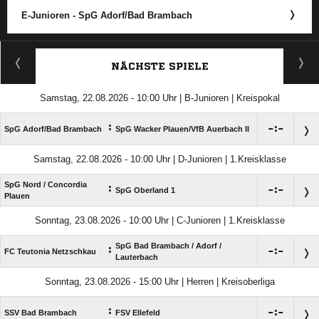
E-Junioren - SpG Adorf/​Bad Brambach
ANZEIGE
NÄCHSTE SPIELE
Samstag, 22.08.2026 - 10:00 Uhr | B-Junioren | Kreispokal
:

:

SpG Adorf/​Bad Brambach
SpG Wacker Plauen/​VfB Auerbach II
Samstag, 22.08.2026 - 10:00 Uhr | D-Junioren | 1.Kreisklasse
SpG Nord /​ Concordia
:

:

SpG Oberland 1
Plauen
Sonntag, 23.08.2026 - 10:00 Uhr | C-Junioren | 1.Kreisklasse
SpG Bad Brambach /​ Adorf /​
:

:

FC Teutonia Netzschkau
Lauterbach
Sonntag, 23.08.2026 - 15:00 Uhr | Herren | Kreisoberliga
:

:

SSV Bad Brambach
FSV Ellefeld