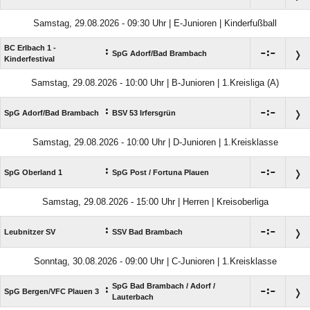
Samstag, 29.08.2026 - 09:30 Uhr | E-Junioren | Kinderfußball
BC Erlbach 1 -
:

:

SpG Adorf/​Bad Brambach
Kinderfestival
Samstag, 29.08.2026 - 10:00 Uhr | B-Junioren | 1.Kreisliga (A)
:

:

SpG Adorf/​Bad Brambach
BSV 53 Irfersgrün
Samstag, 29.08.2026 - 10:00 Uhr | D-Junioren | 1.Kreisklasse
:

:

SpG Oberland 1
SpG Post /​ Fortuna Plauen
Samstag, 29.08.2026 - 15:00 Uhr | Herren | Kreisoberliga
:

:

Leubnitzer SV
SSV Bad Brambach
Sonntag, 30.08.2026 - 09:00 Uhr | C-Junioren | 1.Kreisklasse
SpG Bad Brambach /​ Adorf /​
:

:

SpG Bergen/​VFC Plauen 3
Lauterbach