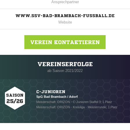
Ansprechpartner
WWW.SSV-BAD-BRAMBACH-FUSSBALL.DE
Website
VEREIN KONTAKTIEREN
VEREINSERFOLGE
Nachricht an SSV Bad Brambach
ab Saison 2021/2022
C-JUNIOREN
SAISON
SpG Bad Brambach / Adorf
25/26
Meisterschaft: ORIZON - C-Junioren Staffel 3; 1.Platz
Meisterschaft: ORIZON - Kreisliga - Meisterrunde; 1.Platz