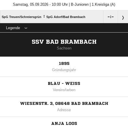
Samstag, 05.09.2026 - 10:00 Uhr | B-Junioren | 1.Kreisliga (A)
:

:

SpG Treuen/​Schreiersgrün
SpG Adorf/​Bad Brambach
Legende
SSV BAD BRAMBACH
Sachsen
1895
Gründungsjahr
BLAU - WEISS
Vereinsfarben
WIESENSTR. 3, 08648 BAD BRAMBACH
Adresse
ANJA LOOS