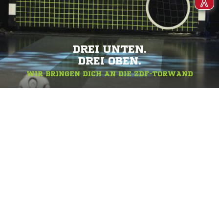
DREI UNTEN.
DREI OBEN.
WIR BRINGEN DICH AN DIE ZDF-TORWAND