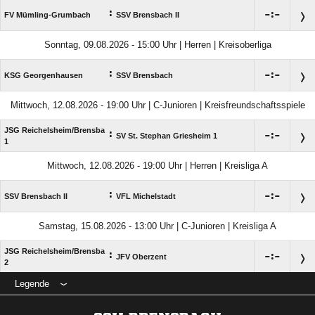
:

:

FV Mümling-Grumbach
SSV Brensbach II
Sonntag, 09.08.2026 - 15:00 Uhr | Herren | Kreisoberliga
:

:

KSG Georgenhausen
SSV Brensbach
Mittwoch, 12.08.2026 - 19:00 Uhr | C-Junioren | Kreisfreundschaftsspiele
JSG Reichelsheim/​Brensba
:

:

SV St. Stephan Griesheim 1
1
Mittwoch, 12.08.2026 - 19:00 Uhr | Herren | Kreisliga A
:

:

SSV Brensbach II
VFL Michelstadt
Samstag, 15.08.2026 - 13:00 Uhr | C-Junioren | Kreisliga A
JSG Reichelsheim/​Brensba
:

:

JFV Oberzent
2
Legende