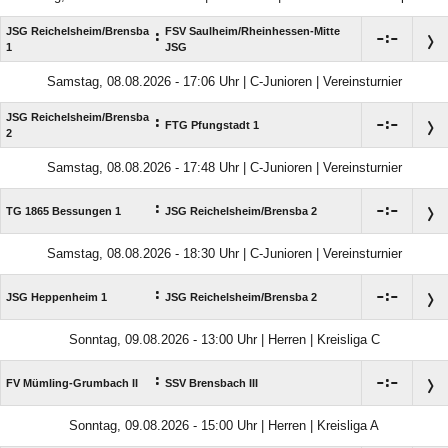
JSG Reichelsheim/​Brensba
FSV Saulheim/​Rheinhessen-Mitte
:

:

1
JSG
Samstag, 08.08.2026 - 17:06 Uhr | C-Junioren | Vereinsturnier
JSG Reichelsheim/​Brensba
:

:

FTG Pfungstadt 1
2
Samstag, 08.08.2026 - 17:48 Uhr | C-Junioren | Vereinsturnier
:

:

TG 1865 Bessungen 1
JSG Reichelsheim/​Brensba 2
Samstag, 08.08.2026 - 18:30 Uhr | C-Junioren | Vereinsturnier
:

:

JSG Heppenheim 1
JSG Reichelsheim/​Brensba 2
Sonntag, 09.08.2026 - 13:00 Uhr | Herren | Kreisliga C
:

:

FV Mümling-Grumbach II
SSV Brensbach III
Sonntag, 09.08.2026 - 15:00 Uhr | Herren | Kreisliga A