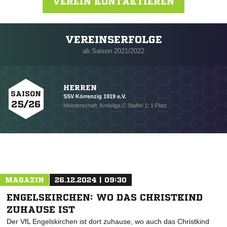
VEREIN KONTAKTIEREN
VEREINSERFOLGE
Nachricht an SSV Körrenzig e.V.
ab Saison 2021/2022
HERREN
SAISON
SSV Körrenzig 1919 e.V.
25/26
Meisterschaft: Kreisliga C Staffel 1; 1.Platz
MAGAZIN
26.12.2024 | 09:30
ENGELSKIRCHEN: WO DAS CHRISTKIND
ZUHAUSE IST
Der VfL Engelskirchen ist dort zuhause, wo auch das Christkind