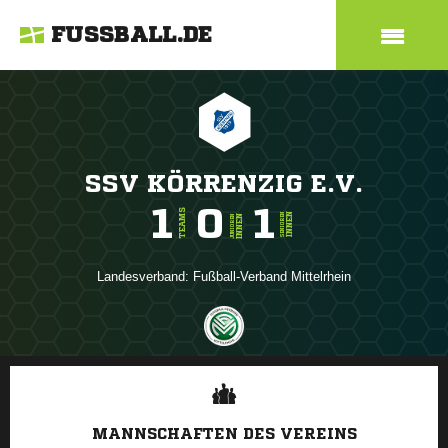
FUSSBALL.DE
SSV KÖRRENZIG E.V.
1
0
1
TEAMS
INNEN
SENIOREN
INNEN
JUNIOREN
Landesverband:
Fußball-Verband Mittelrhein
ANZEIGE
MANNSCHAFTEN DES VEREINS