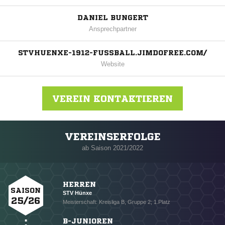
DANIEL BUNGERT
Ansprechpartner
STVHUENXE-1912-FUSSBALL.JIMDOFREE.COM/
Website
VEREIN KONTAKTIEREN
VEREINSERFOLGE
Nachricht an STV Hünxe
ab Saison 2021/2022
HERREN
SAISON
STV Hünxe
25/26
Meisterschaft: Kreisliga B, Gruppe 2; 1.Platz
B-JUNIOREN