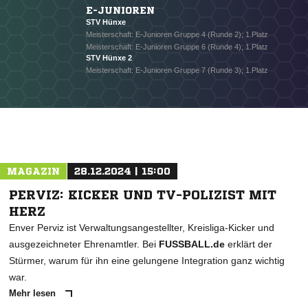
E-JUNIOREN
STV Hünxe
Meisterschaft: E-Junioren Gruppe 4 (Runde 2); 1.Platz
Meisterschaft: E-Junioren Gruppe 6 (Runde 4); 1.Platz
STV Hünxe 2
Meisterschaft: E-Junioren Gruppe 7 (Runde 3); 1.Platz
MAGAZIN
28.12.2024 | 15:00
PERVIZ: KICKER UND TV-POLIZIST MIT
HERZ
Enver Perviz ist Verwaltungsangestellter, Kreisliga-Kicker und
ausgezeichneter Ehrenamtler. Bei
FUSSBALL.de
erklärt der
Stürmer, warum für ihn eine gelungene Integration ganz wichtig
war.
Mehr lesen