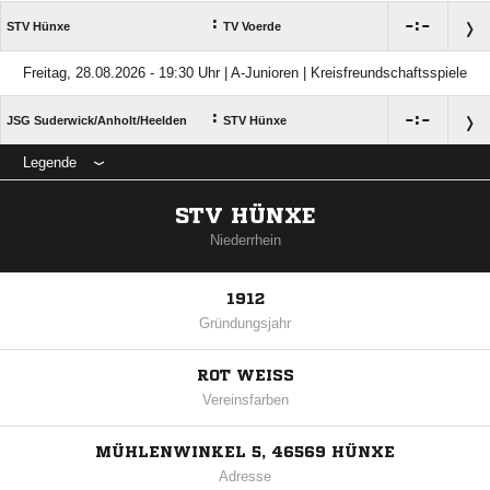
:

:

STV Hünxe
TV Voerde
Freitag, 28.08.2026 - 19:30 Uhr | A-Junioren | Kreisfreundschaftsspiele
:

:

JSG Suderwick/​Anholt/​Heelden
STV Hünxe
Legende
STV HÜNXE
Niederrhein
1912
Gründungsjahr
ROT WEISS
Vereinsfarben
MÜHLENWINKEL 5, 46569 HÜNXE
Adresse