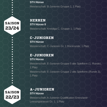
STV Hünxe
Meisterschaft: B-Junioren Gruppe 1; 1.Platz
HERREN
SAISON
STV Hünxe II
23/24
Meisterschaft: Kreisliga C, Gruppe 1; 1.Platz
C-JUNIOREN
STV Hünxe
Meisterschaft: C-Junioren Gr. 1 Rückrunde; 1.Platz
E-JUNIOREN
STV Hünxe
Meisterschaft: E-Junioren Gruppe 5 alte Spielform (1. Runde);
1.Platz
Meisterschaft: E-Junioren Gruppe 2 alte Spielform (Runde 3);
1.Platz
NACHRICHT SENDEN
* Pflichtfelder
A-JUNIOREN
SAISON
STV Hünxe
22/23
Meisterschaft: A-Junioren Qualifikation Grenzland-
Leistungsklasse Gr. 1; 1.Platz