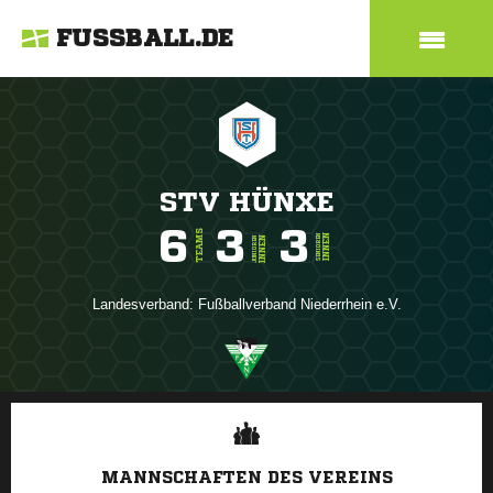
FUSSBALL.DE
STV HÜNXE
6
3
3
TEAMS
INNEN
SENIOREN
INNEN
JUNIOREN
Landesverband:
Fußballverband Niederrhein e.V.
ANZEIGE
MANNSCHAFTEN DES VEREINS