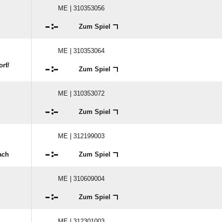
ME | 310353056

:

Zum Spiel
ME | 310353064
rf/​

:

Zum Spiel
ME | 310353072

:

Zum Spiel
ME | 312199003

:

ach
Zum Spiel
ME | 310609004

:

Zum Spiel
ME | 312301003