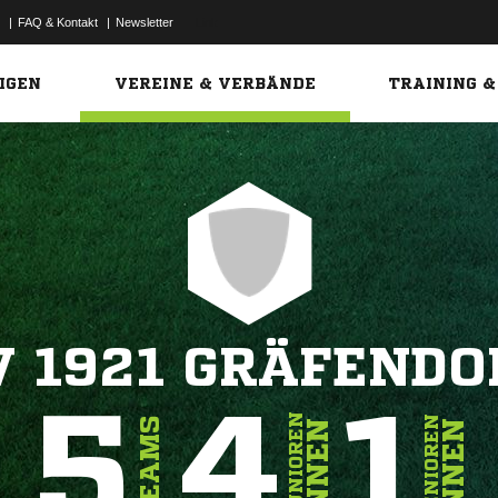
|
FAQ & Kontakt
|
Newsletter
Link
IGEN
VEREINE & VERBÄNDE
TRAINING &
V 1921 GRÄFENDO
5
4
1
JUNIOREN
SENIOREN
TEAMS
INNEN
INNEN