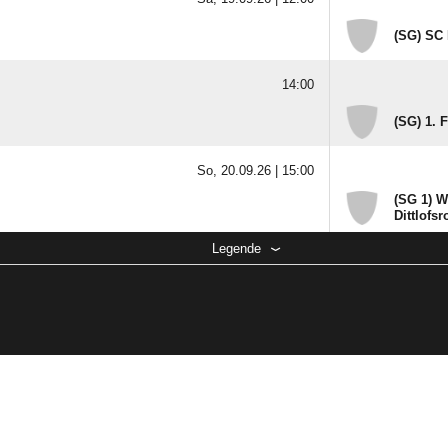
(SG) SC 
14:00
(SG) 1. 
So, 20.09.26 |
15:00
(SG 1) W
Dittlofsr
Legende