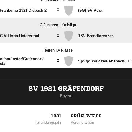
:
Frankonia 1921 Diebach 2
(SG) SV Aura
C-Junioren | Kreisliga
:
FC Viktoria Untererthal
TSV Brendlorenzen
Herren | A Klasse
olfsmünster/​Gräfendorf/​
:
SpVgg Waldzell/​Ansbach/​FC
oda
SV 1921 GRÄFENDORF
Bayern
1921
GRÜN-WEISS
Gründungsjahr
Vereinsfarben