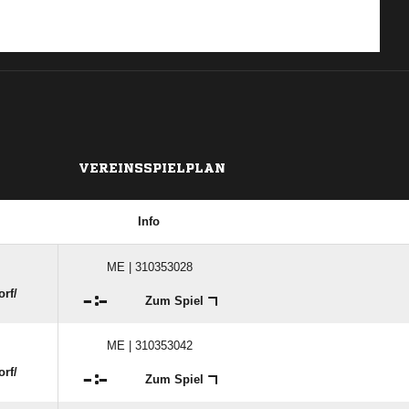
VEREINSSPIELPLAN
Info
ME | 310353028
rf/​

:

Zum Spiel
ME | 310353042
rf/​

:

Zum Spiel