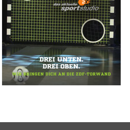
DREI UNTEN.
DREI OBEN.
WIR BRINGEN DICH AN DIE ZDF-TORWAND