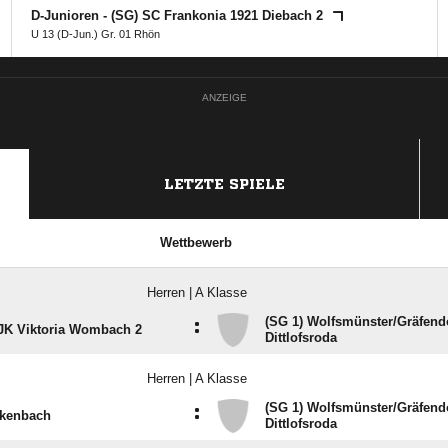
D-Junioren - (SG) SC Frankonia 1921 Diebach 2
U 13 (D-Jun.) Gr. 01 Rhön
ANZEIGE
LETZTE SPIELE
Wettbewerb
Herren | A Klasse
(SG 1) Wolfsmünster/​Gräfendo
:
DJK Viktoria Wombach 2
Dittlofsroda
Herren | A Klasse
(SG 1) Wolfsmünster/​Gräfendo
:
kenbach
Dittlofsroda