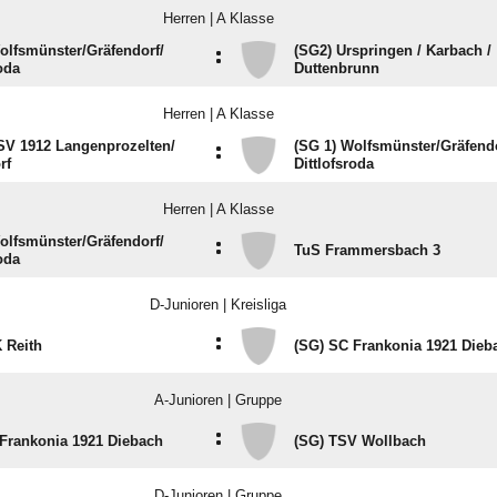
Herren | A Klasse
olfsmünster/​Gräfendorf/​
(SG2) Urspringen /​ Karbach /​
:
oda
Duttenbrunn
Herren | A Klasse
SV 1912 Langenprozelten/​
(SG 1) Wolfsmünster/​Gräfendo
:
rf
Dittlofsroda
Herren | A Klasse
olfsmünster/​Gräfendorf/​
:
TuS Frammersbach 3
oda
D-Junioren | Kreisliga
:
 Reith
(SG) SC Frankonia 1921 Dieb
A-Junioren | Gruppe
:
Frankonia 1921 Diebach
(SG) TSV Wollbach
D-Junioren | Gruppe