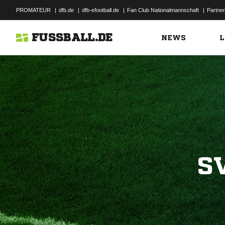
PROMATEUR
|
dfb.de
|
dfb-efootball.de
|
Fan Club Nationalmannschaft
|
Partner
FUSSBALL.DE
NEWS
L
S